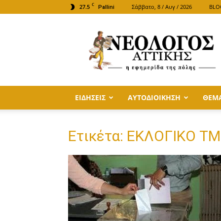
C
27.5
Σάββατο, 8 / Αυγ / 2026
BLO
Pallini
ΝΕΟΛΟΓΟΣ
ΑΤΤΙΚΗΣ
ΕΙΔΗΣΕΙΣ
ΑΥΤΟΔΙΟΙΚΗΣΗ
ΘΕΜ
Ετικέτα: ΕΚΛΟΓΙΚΟ Τ