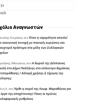
31
Ιούλ
χόλια Αναγνωστών
Όταν η νομιμότητα απειλεί
νώλης Λυτράκης
στο
ν κοινωνική συνοχή με ποινικές κυρώσεις και
ουχτερά πρόστιμα στα μέλη των Συλλογικών
ορέων
Η δωρεά της Δέσποινας
γελάκης Αθανάσιος
στο
υλή στο Δήμο Παλλήνης στο επίκεντρο δημόσιας
τιπαράθεσης / Αλλαγή χρήσης ή τήρηση της
ούλησης;
Ήρθε η σειρά της Λεωφ. Μαραθώνος για
ένη Α.
στο
 έργα της αποχέτευσης! Ποιες οι πρώτες
κλοφοριακές ρυθμίσεις