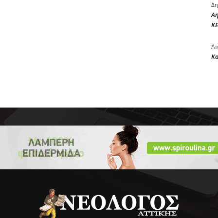
Δη
Αη
ΚΕ
Απ
Κ