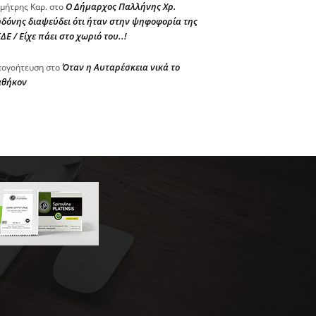
Ο Δήμαρχος Παλλήνης Χρ.
μήτρης Καρ.
στο
δόνης διαψεύδει ότι ήταν στην ψηφοφορία της
ΔΕ / Είχε πάει στο χωριό του..!
Όταν η Αυταρέσκεια νικά το
ογοήτευση
στο
αθήκον