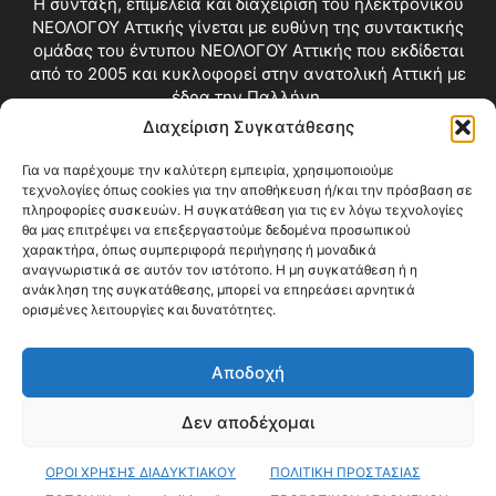
Η σύνταξη, επιμέλεια και διαχείριση του ηλεκτρονικού
ΝΕΟΛΟΓΟΥ Αττικής γίνεται με ευθύνη της συντακτικής
ομάδας του έντυπου ΝΕΟΛΟΓΟΥ Αττικής που εκδίδεται
από το 2005 και κυκλοφορεί στην ανατολική Αττική με
έδρα την Παλλήνη.
Διαχείριση Συγκατάθεσης
Επικοινωνία:
info@neologosattikis.gr
Για να παρέχουμε την καλύτερη εμπειρία, χρησιμοποιούμε
τεχνολογίες όπως cookies για την αποθήκευση ή/και την πρόσβαση σε
ΑΚΟΛΟΥΘΗΣΕ ΜΑΣ
πληροφορίες συσκευών. Η συγκατάθεση για τις εν λόγω τεχνολογίες
θα μας επιτρέψει να επεξεργαστούμε δεδομένα προσωπικού
χαρακτήρα, όπως συμπεριφορά περιήγησης ή μοναδικά
αναγνωριστικά σε αυτόν τον ιστότοπο. Η μη συγκατάθεση ή η
ανάκληση της συγκατάθεσης, μπορεί να επηρεάσει αρνητικά
ορισμένες λειτουργίες και δυνατότητες.
Αποδοχή
Δεν αποδέχομαι
Blog
Videos
Όροι Χρήσης
Επικοινωνία
ΟΡΟΙ ΧΡΗΣΗΣ ΔΙΑΔΥΚΤΙΑΚΟΥ
ΠΟΛΙΤΙΚΗ ΠΡΟΣΤΑΣΙΑΣ
© Copyright 2026 ΝΕΟΛΟΓΟΣ ΑΤΤΙΚΗΣ • All Rights Reserved •