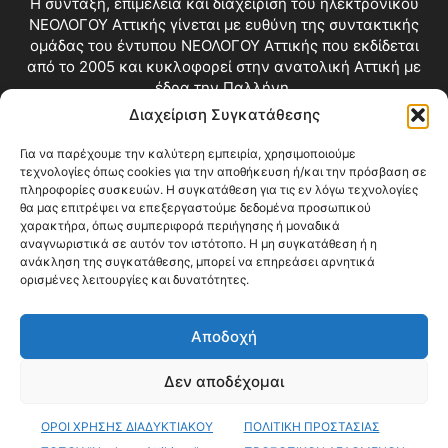
Η σύνταξη, επιμέλεια και διαχείριση του ηλεκτρονικού
ΝΕΟΛΟΓΟΥ Αττικής γίνεται με ευθύνη της συντακτικής
ομάδας του έντυπου ΝΕΟΛΟΓΟΥ Αττικής που εκδίδεται
από το 2005 και κυκλοφορεί στην ανατολική Αττική με
έδρα την Παλλήνη.
Διαχείριση Συγκατάθεσης
Επικοινωνία:
info@neologosattikis.gr
Για να παρέχουμε την καλύτερη εμπειρία, χρησιμοποιούμε
τεχνολογίες όπως cookies για την αποθήκευση ή/και την πρόσβαση σε
ΑΚΟΛΟΥΘΗΣΕ ΜΑΣ
πληροφορίες συσκευών. Η συγκατάθεση για τις εν λόγω τεχνολογίες
θα μας επιτρέψει να επεξεργαστούμε δεδομένα προσωπικού
χαρακτήρα, όπως συμπεριφορά περιήγησης ή μοναδικά
αναγνωριστικά σε αυτόν τον ιστότοπο. Η μη συγκατάθεση ή η
ανάκληση της συγκατάθεσης, μπορεί να επηρεάσει αρνητικά
ορισμένες λειτουργίες και δυνατότητες.
Αποδοχή
Δεν αποδέχομαι
Blog
Videos
Όροι Χρήσης
Επικοινωνία
ΟΡΟΙ ΧΡΗΣΗΣ ΔΙΑΔΥΚΤΙΑΚΟΥ
ΠΟΛΙΤΙΚΗ ΠΡΟΣΤΑΣΙΑΣ
© Copyright 2026 ΝΕΟΛΟΓΟΣ ΑΤΤΙΚΗΣ • All Rights Reserved •