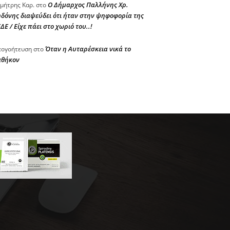
Ο Δήμαρχος Παλλήνης Χρ.
μήτρης Καρ.
στο
δόνης διαψεύδει ότι ήταν στην ψηφοφορία της
ΔΕ / Είχε πάει στο χωριό του..!
Όταν η Αυταρέσκεια νικά το
ογοήτευση
στο
αθήκον