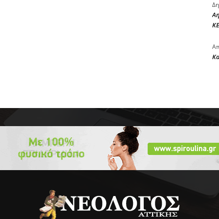
Δη
Αη
ΚΕ
Απ
Κ