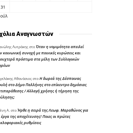
31
Ιούλ
χόλια Αναγνωστών
Όταν η νομιμότητα απειλεί
νώλης Λυτράκης
στο
ν κοινωνική συνοχή με ποινικές κυρώσεις και
ουχτερά πρόστιμα στα μέλη των Συλλογικών
ορέων
Η δωρεά της Δέσποινας
γελάκης Αθανάσιος
στο
υλή στο Δήμο Παλλήνης στο επίκεντρο δημόσιας
τιπαράθεσης / Αλλαγή χρήσης ή τήρηση της
ούλησης;
Ήρθε η σειρά της Λεωφ. Μαραθώνος για
ένη Α.
στο
 έργα της αποχέτευσης! Ποιες οι πρώτες
κλοφοριακές ρυθμίσεις