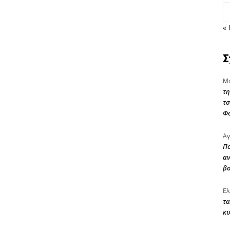
« 
Σ
Μα
τη
τσ
Φ
Αγ
Πο
αν
β
Ελ
τα
κυ