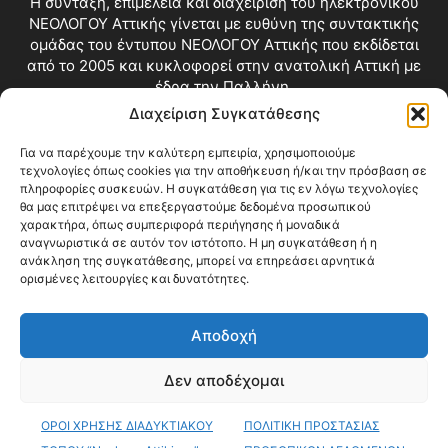
Η σύνταξη, επιμέλεια και διαχείριση του ηλεκτρονικού
ΝΕΟΛΟΓΟΥ Αττικής γίνεται με ευθύνη της συντακτικής
ομάδας του έντυπου ΝΕΟΛΟΓΟΥ Αττικής που εκδίδεται
από το 2005 και κυκλοφορεί στην ανατολική Αττική με
έδρα την Παλλήνη.
Διαχείριση Συγκατάθεσης
Επικοινωνία:
info@neologosattikis.gr
Για να παρέχουμε την καλύτερη εμπειρία, χρησιμοποιούμε
τεχνολογίες όπως cookies για την αποθήκευση ή/και την πρόσβαση σε
ΑΚΟΛΟΥΘΗΣΕ ΜΑΣ
πληροφορίες συσκευών. Η συγκατάθεση για τις εν λόγω τεχνολογίες
θα μας επιτρέψει να επεξεργαστούμε δεδομένα προσωπικού
χαρακτήρα, όπως συμπεριφορά περιήγησης ή μοναδικά
αναγνωριστικά σε αυτόν τον ιστότοπο. Η μη συγκατάθεση ή η
ανάκληση της συγκατάθεσης, μπορεί να επηρεάσει αρνητικά
ορισμένες λειτουργίες και δυνατότητες.
Αποδοχή
Δεν αποδέχομαι
Blog
Videos
Όροι Χρήσης
Επικοινωνία
ΟΡΟΙ ΧΡΗΣΗΣ ΔΙΑΔΥΚΤΙΑΚΟΥ
ΠΟΛΙΤΙΚΗ ΠΡΟΣΤΑΣΙΑΣ
© Copyright 2026 ΝΕΟΛΟΓΟΣ ΑΤΤΙΚΗΣ • All Rights Reserved •