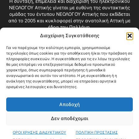
Η σύνταξη, επιμέλεια και διαχείριση του ηλεκτρονικού
ΝΕΟΛΟΓΟΥ Αττικής γίνεται με ευθύνη της συντακτικής
ομάδας του έντυπου ΝΕΟΛΟΓΟΥ Αττικής που εκδίδεται
από το 2005 και κυκλοφορεί στην ανατολική Αττική με
έδρα την Παλλήνη.
Διαχείριση Συγκατάθεσης
Επικοινωνία:
info@neologosattikis.gr
Για να παρέχουμε την καλύτερη εμπειρία, χρησιμοποιούμε
τεχνολογίες όπως cookies για την αποθήκευση ή/και την πρόσβαση σε
ΑΚΟΛΟΥΘΗΣΕ ΜΑΣ
πληροφορίες συσκευών. Η συγκατάθεση για τις εν λόγω τεχνολογίες
θα μας επιτρέψει να επεξεργαστούμε δεδομένα προσωπικού
χαρακτήρα, όπως συμπεριφορά περιήγησης ή μοναδικά
αναγνωριστικά σε αυτόν τον ιστότοπο. Η μη συγκατάθεση ή η
ανάκληση της συγκατάθεσης, μπορεί να επηρεάσει αρνητικά
ορισμένες λειτουργίες και δυνατότητες.
Αποδοχή
Δεν αποδέχομαι
Blog
Videos
Όροι Χρήσης
Επικοινωνία
ΟΡΟΙ ΧΡΗΣΗΣ ΔΙΑΔΥΚΤΙΑΚΟΥ
ΠΟΛΙΤΙΚΗ ΠΡΟΣΤΑΣΙΑΣ
© Copyright 2026 ΝΕΟΛΟΓΟΣ ΑΤΤΙΚΗΣ • All Rights Reserved •