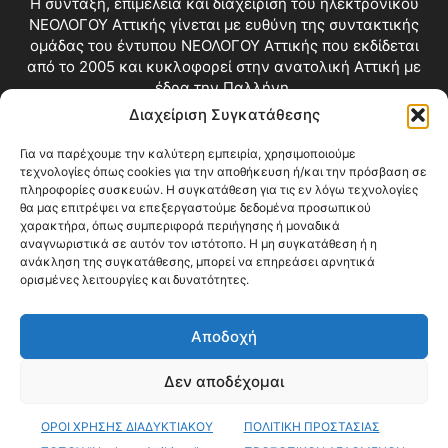
Η σύνταξη, επιμέλεια και διαχείριση του ηλεκτρονικού
ΝΕΟΛΟΓΟΥ Αττικής γίνεται με ευθύνη της συντακτικής
ομάδας του έντυπου ΝΕΟΛΟΓΟΥ Αττικής που εκδίδεται
από το 2005 και κυκλοφορεί στην ανατολική Αττική με
έδρα την Παλλήνη.
Διαχείριση Συγκατάθεσης
Επικοινωνία:
info@neologosattikis.gr
Για να παρέχουμε την καλύτερη εμπειρία, χρησιμοποιούμε
τεχνολογίες όπως cookies για την αποθήκευση ή/και την πρόσβαση σε
ΑΚΟΛΟΥΘΗΣΕ ΜΑΣ
πληροφορίες συσκευών. Η συγκατάθεση για τις εν λόγω τεχνολογίες
θα μας επιτρέψει να επεξεργαστούμε δεδομένα προσωπικού
χαρακτήρα, όπως συμπεριφορά περιήγησης ή μοναδικά
αναγνωριστικά σε αυτόν τον ιστότοπο. Η μη συγκατάθεση ή η
ανάκληση της συγκατάθεσης, μπορεί να επηρεάσει αρνητικά
ορισμένες λειτουργίες και δυνατότητες.
Αποδοχή
Δεν αποδέχομαι
Blog
Videos
Όροι Χρήσης
Επικοινωνία
ΟΡΟΙ ΧΡΗΣΗΣ ΔΙΑΔΥΚΤΙΑΚΟΥ
ΠΟΛΙΤΙΚΗ ΠΡΟΣΤΑΣΙΑΣ
© Copyright 2026 ΝΕΟΛΟΓΟΣ ΑΤΤΙΚΗΣ • All Rights Reserved •