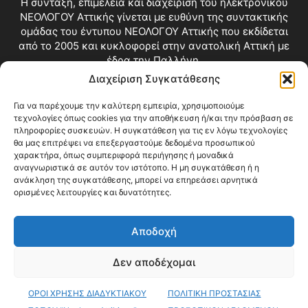
Η σύνταξη, επιμέλεια και διαχείριση του ηλεκτρονικού
ΝΕΟΛΟΓΟΥ Αττικής γίνεται με ευθύνη της συντακτικής
ομάδας του έντυπου ΝΕΟΛΟΓΟΥ Αττικής που εκδίδεται
από το 2005 και κυκλοφορεί στην ανατολική Αττική με
έδρα την Παλλήνη.
Διαχείριση Συγκατάθεσης
Επικοινωνία:
info@neologosattikis.gr
Για να παρέχουμε την καλύτερη εμπειρία, χρησιμοποιούμε
τεχνολογίες όπως cookies για την αποθήκευση ή/και την πρόσβαση σε
ΑΚΟΛΟΥΘΗΣΕ ΜΑΣ
πληροφορίες συσκευών. Η συγκατάθεση για τις εν λόγω τεχνολογίες
θα μας επιτρέψει να επεξεργαστούμε δεδομένα προσωπικού
χαρακτήρα, όπως συμπεριφορά περιήγησης ή μοναδικά
αναγνωριστικά σε αυτόν τον ιστότοπο. Η μη συγκατάθεση ή η
ανάκληση της συγκατάθεσης, μπορεί να επηρεάσει αρνητικά
ορισμένες λειτουργίες και δυνατότητες.
Αποδοχή
Δεν αποδέχομαι
Blog
Videos
Όροι Χρήσης
Επικοινωνία
ΟΡΟΙ ΧΡΗΣΗΣ ΔΙΑΔΥΚΤΙΑΚΟΥ
ΠΟΛΙΤΙΚΗ ΠΡΟΣΤΑΣΙΑΣ
© Copyright 2026 ΝΕΟΛΟΓΟΣ ΑΤΤΙΚΗΣ • All Rights Reserved •