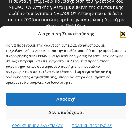
Η σύνταξη, επιμέλεια και διαχείριση του ηλεκτρονικού
ΝΕΟΛΟΓΟΥ Αττικής γίνεται με ευθύνη της συντακτικής
ομάδας του έντυπου ΝΕΟΛΟΓΟΥ Αττικής που εκδίδεται
από το 2005 και κυκλοφορεί στην ανατολική Αττική με
έδρα την Παλλήνη.
Διαχείριση Συγκατάθεσης
Επικοινωνία:
info@neologosattikis.gr
Για να παρέχουμε την καλύτερη εμπειρία, χρησιμοποιούμε
τεχνολογίες όπως cookies για την αποθήκευση ή/και την πρόσβαση σε
ΑΚΟΛΟΥΘΗΣΕ ΜΑΣ
πληροφορίες συσκευών. Η συγκατάθεση για τις εν λόγω τεχνολογίες
θα μας επιτρέψει να επεξεργαστούμε δεδομένα προσωπικού
χαρακτήρα, όπως συμπεριφορά περιήγησης ή μοναδικά
αναγνωριστικά σε αυτόν τον ιστότοπο. Η μη συγκατάθεση ή η
ανάκληση της συγκατάθεσης, μπορεί να επηρεάσει αρνητικά
ορισμένες λειτουργίες και δυνατότητες.
Αποδοχή
Δεν αποδέχομαι
Blog
Videos
Όροι Χρήσης
Επικοινωνία
ΟΡΟΙ ΧΡΗΣΗΣ ΔΙΑΔΥΚΤΙΑΚΟΥ
ΠΟΛΙΤΙΚΗ ΠΡΟΣΤΑΣΙΑΣ
© Copyright 2026 ΝΕΟΛΟΓΟΣ ΑΤΤΙΚΗΣ • All Rights Reserved •