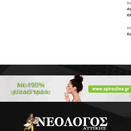
Δη
Αη
ΚΕ
Απ
Κ