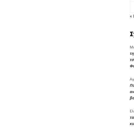
« 
Σ
Μα
τη
τσ
Φ
Αγ
Πο
αν
β
Ελ
τα
κυ