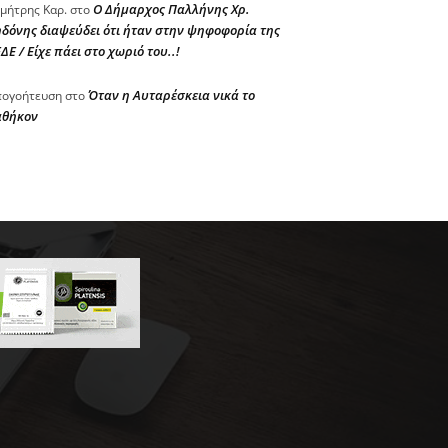
Ο Δήμαρχος Παλλήνης Χρ.
μήτρης Καρ.
στο
δόνης διαψεύδει ότι ήταν στην ψηφοφορία της
ΔΕ / Είχε πάει στο χωριό του..!
Όταν η Αυταρέσκεια νικά το
ογοήτευση
στο
αθήκον