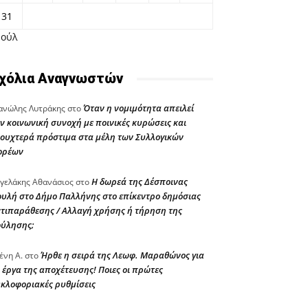
31
Ιούλ
χόλια Αναγνωστών
Όταν η νομιμότητα απειλεί
νώλης Λυτράκης
στο
ν κοινωνική συνοχή με ποινικές κυρώσεις και
ουχτερά πρόστιμα στα μέλη των Συλλογικών
ορέων
Η δωρεά της Δέσποινας
γελάκης Αθανάσιος
στο
υλή στο Δήμο Παλλήνης στο επίκεντρο δημόσιας
τιπαράθεσης / Αλλαγή χρήσης ή τήρηση της
ούλησης;
Ήρθε η σειρά της Λεωφ. Μαραθώνος για
ένη Α.
στο
 έργα της αποχέτευσης! Ποιες οι πρώτες
κλοφοριακές ρυθμίσεις