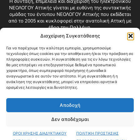
Η σύνταξη, επιμέλεια και διαχείριση του ηλεκτρονικού
ΝΕΟΛΟΓΟΥ Αττικής γίνεται με ευθύνη της συντακτικής
ομάδας του έντυπου ΝΕΟΛΟΓΟΥ Αττικής που εκδίδεται
από το 2005 και κυκλοφορεί στην ανατολική Αττική με
έδρα την Παλλήνη.
Διαχείριση Συγκατάθεσης
Επικοινωνία:
info@neologosattikis.gr
Για να παρέχουμε την καλύτερη εμπειρία, χρησιμοποιούμε
τεχνολογίες όπως cookies για την αποθήκευση ή/και την πρόσβαση σε
ΑΚΟΛΟΥΘΗΣΕ ΜΑΣ
πληροφορίες συσκευών. Η συγκατάθεση για τις εν λόγω τεχνολογίες
θα μας επιτρέψει να επεξεργαστούμε δεδομένα προσωπικού
χαρακτήρα, όπως συμπεριφορά περιήγησης ή μοναδικά
αναγνωριστικά σε αυτόν τον ιστότοπο. Η μη συγκατάθεση ή η
ανάκληση της συγκατάθεσης, μπορεί να επηρεάσει αρνητικά
ορισμένες λειτουργίες και δυνατότητες.
Αποδοχή
Δεν αποδέχομαι
Blog
Videos
Όροι Χρήσης
Επικοινωνία
ΟΡΟΙ ΧΡΗΣΗΣ ΔΙΑΔΥΚΤΙΑΚΟΥ
ΠΟΛΙΤΙΚΗ ΠΡΟΣΤΑΣΙΑΣ
© Copyright 2026 ΝΕΟΛΟΓΟΣ ΑΤΤΙΚΗΣ • All Rights Reserved •