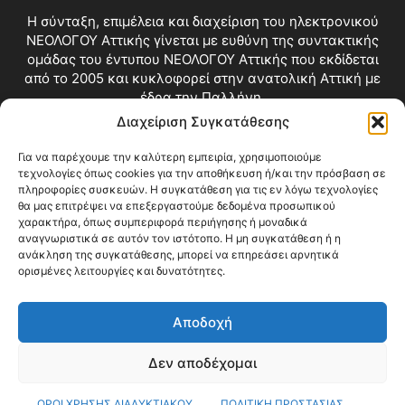
Η σύνταξη, επιμέλεια και διαχείριση του ηλεκτρονικού
ΝΕΟΛΟΓΟΥ Αττικής γίνεται με ευθύνη της συντακτικής
ομάδας του έντυπου ΝΕΟΛΟΓΟΥ Αττικής που εκδίδεται
από το 2005 και κυκλοφορεί στην ανατολική Αττική με
έδρα την Παλλήνη.
Διαχείριση Συγκατάθεσης
Επικοινωνία:
info@neologosattikis.gr
Για να παρέχουμε την καλύτερη εμπειρία, χρησιμοποιούμε
τεχνολογίες όπως cookies για την αποθήκευση ή/και την πρόσβαση σε
ΑΚΟΛΟΥΘΗΣΕ ΜΑΣ
πληροφορίες συσκευών. Η συγκατάθεση για τις εν λόγω τεχνολογίες
θα μας επιτρέψει να επεξεργαστούμε δεδομένα προσωπικού
χαρακτήρα, όπως συμπεριφορά περιήγησης ή μοναδικά
αναγνωριστικά σε αυτόν τον ιστότοπο. Η μη συγκατάθεση ή η
ανάκληση της συγκατάθεσης, μπορεί να επηρεάσει αρνητικά
ορισμένες λειτουργίες και δυνατότητες.
Αποδοχή
Δεν αποδέχομαι
Blog
Videos
Όροι Χρήσης
Επικοινωνία
ΟΡΟΙ ΧΡΗΣΗΣ ΔΙΑΔΥΚΤΙΑΚΟΥ
ΠΟΛΙΤΙΚΗ ΠΡΟΣΤΑΣΙΑΣ