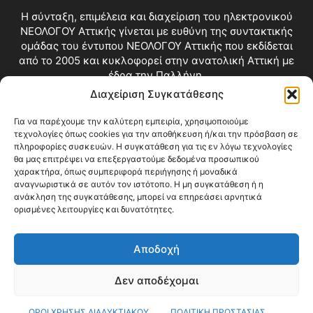
Η σύνταξη, επιμέλεια και διαχείριση του ηλεκτρονικού
ΝΕΟΛΟΓΟΥ Αττικής γίνεται με ευθύνη της συντακτικής
ομάδας του έντυπου ΝΕΟΛΟΓΟΥ Αττικής που εκδίδεται
από το 2005 και κυκλοφορεί στην ανατολική Αττική με
έδρα την Παλλήνη.
Διαχείριση Συγκατάθεσης
Επικοινωνία:
info@neologosattikis.gr
Για να παρέχουμε την καλύτερη εμπειρία, χρησιμοποιούμε
τεχνολογίες όπως cookies για την αποθήκευση ή/και την πρόσβαση σε
ΑΚΟΛΟΥΘΗΣΕ ΜΑΣ
πληροφορίες συσκευών. Η συγκατάθεση για τις εν λόγω τεχνολογίες
θα μας επιτρέψει να επεξεργαστούμε δεδομένα προσωπικού
χαρακτήρα, όπως συμπεριφορά περιήγησης ή μοναδικά
αναγνωριστικά σε αυτόν τον ιστότοπο. Η μη συγκατάθεση ή η
ανάκληση της συγκατάθεσης, μπορεί να επηρεάσει αρνητικά
ορισμένες λειτουργίες και δυνατότητες.
Αποδοχή
Δεν αποδέχομαι
Blog
Videos
Όροι Χρήσης
Επικοινωνία
ΟΡΟΙ ΧΡΗΣΗΣ ΔΙΑΔΥΚΤΙΑΚΟΥ
ΠΟΛΙΤΙΚΗ ΠΡΟΣΤΑΣΙΑΣ