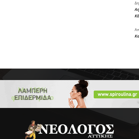
Δη
Αη
ΚΕ
Απ
Κ