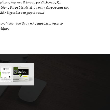
Ο Δήμαρχος Παλλήνης Χρ.
μήτρης Καρ.
στο
δόνης διαψεύδει ότι ήταν στην ψηφοφορία της
ΔΕ / Είχε πάει στο χωριό του..!
Όταν η Αυταρέσκεια νικά το
ογοήτευση
στο
αθήκον