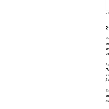
« 
Σ
Μα
τη
τσ
Φ
Αγ
Πο
αν
β
Ελ
τα
κυ