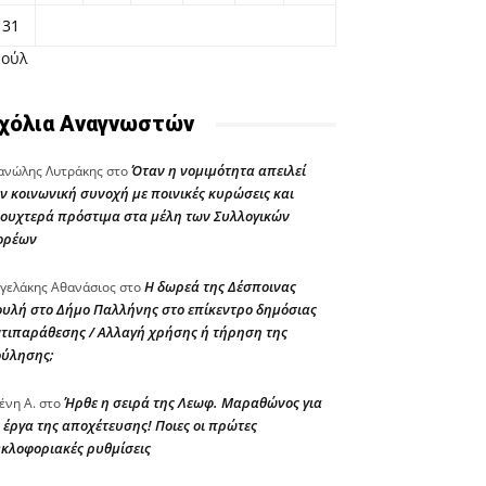
31
Ιούλ
χόλια Αναγνωστών
Όταν η νομιμότητα απειλεί
νώλης Λυτράκης
στο
ν κοινωνική συνοχή με ποινικές κυρώσεις και
ουχτερά πρόστιμα στα μέλη των Συλλογικών
ορέων
Η δωρεά της Δέσποινας
γελάκης Αθανάσιος
στο
υλή στο Δήμο Παλλήνης στο επίκεντρο δημόσιας
τιπαράθεσης / Αλλαγή χρήσης ή τήρηση της
ούλησης;
Ήρθε η σειρά της Λεωφ. Μαραθώνος για
ένη Α.
στο
 έργα της αποχέτευσης! Ποιες οι πρώτες
κλοφοριακές ρυθμίσεις