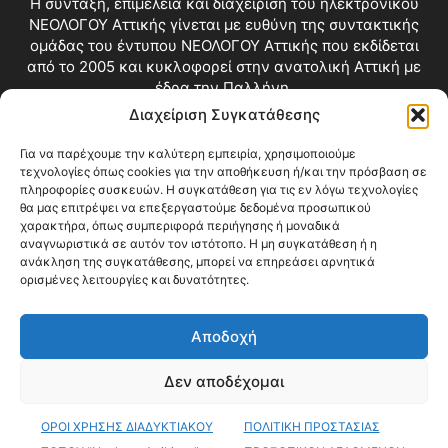
Η σύνταξη, επιμέλεια και διαχείριση του ηλεκτρονικού
ΝΕΟΛΟΓΟΥ Αττικής γίνεται με ευθύνη της συντακτικής
ομάδας του έντυπου ΝΕΟΛΟΓΟΥ Αττικής που εκδίδεται
από το 2005 και κυκλοφορεί στην ανατολική Αττική με
έδρα την Παλλήνη.
Διαχείριση Συγκατάθεσης
Επικοινωνία:
info@neologosattikis.gr
Για να παρέχουμε την καλύτερη εμπειρία, χρησιμοποιούμε
τεχνολογίες όπως cookies για την αποθήκευση ή/και την πρόσβαση σε
ΑΚΟΛΟΥΘΗΣΕ ΜΑΣ
πληροφορίες συσκευών. Η συγκατάθεση για τις εν λόγω τεχνολογίες
θα μας επιτρέψει να επεξεργαστούμε δεδομένα προσωπικού
χαρακτήρα, όπως συμπεριφορά περιήγησης ή μοναδικά
αναγνωριστικά σε αυτόν τον ιστότοπο. Η μη συγκατάθεση ή η
ανάκληση της συγκατάθεσης, μπορεί να επηρεάσει αρνητικά
ορισμένες λειτουργίες και δυνατότητες.
Αποδοχή
Δεν αποδέχομαι
Blog
Videos
Όροι Χρήσης
Επικοινωνία
ΟΡΟΙ ΧΡΗΣΗΣ ΔΙΑΔΥΚΤΙΑΚΟΥ
ΠΟΛΙΤΙΚΗ ΠΡΟΣΤΑΣΙΑΣ
© Copyright 2026 ΝΕΟΛΟΓΟΣ ΑΤΤΙΚΗΣ • All Rights Reserved •