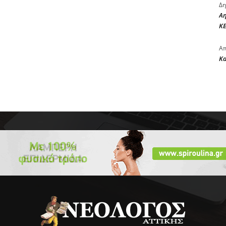
Δη
Αη
ΚΕ
Απ
Κ