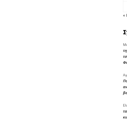
« 
Σ
Μα
τη
τσ
Φ
Αγ
Πο
αν
β
Ελ
τα
κυ