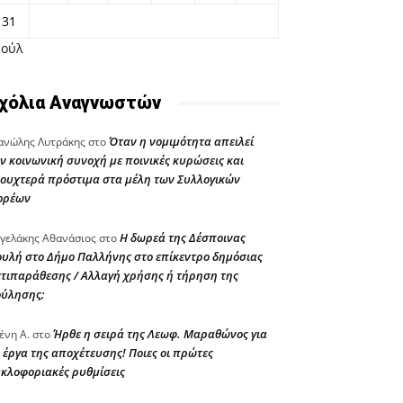
31
Ιούλ
χόλια Αναγνωστών
Όταν η νομιμότητα απειλεί
νώλης Λυτράκης
στο
ν κοινωνική συνοχή με ποινικές κυρώσεις και
ουχτερά πρόστιμα στα μέλη των Συλλογικών
ορέων
Η δωρεά της Δέσποινας
γελάκης Αθανάσιος
στο
υλή στο Δήμο Παλλήνης στο επίκεντρο δημόσιας
τιπαράθεσης / Αλλαγή χρήσης ή τήρηση της
ούλησης;
Ήρθε η σειρά της Λεωφ. Μαραθώνος για
ένη Α.
στο
 έργα της αποχέτευσης! Ποιες οι πρώτες
κλοφοριακές ρυθμίσεις