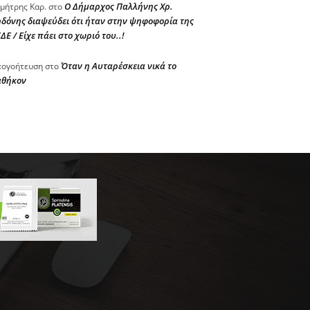
Ο Δήμαρχος Παλλήνης Χρ.
μήτρης Καρ.
στο
δόνης διαψεύδει ότι ήταν στην ψηφοφορία της
ΔΕ / Είχε πάει στο χωριό του..!
Όταν η Αυταρέσκεια νικά το
ογοήτευση
στο
αθήκον