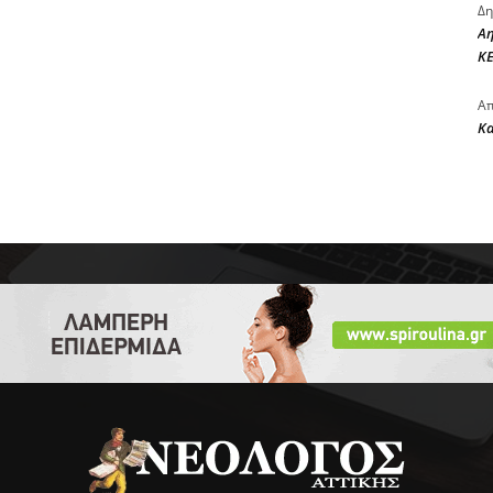
Δη
Αη
ΚΕ
Απ
Κ