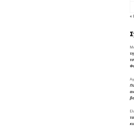
« 
Σ
Μα
τη
τσ
Φ
Αγ
Πο
αν
β
Ελ
τα
κυ