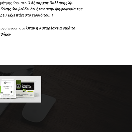
Ο Δήμαρχος Παλλήνης Χρ.
μήτρης Καρ.
στο
δόνης διαψεύδει ότι ήταν στην ψηφοφορία της
ΔΕ / Είχε πάει στο χωριό του..!
Όταν η Αυταρέσκεια νικά το
ογοήτευση
στο
αθήκον