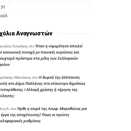
31
Ιούλ
χόλια Αναγνωστών
Όταν η νομιμότητα απειλεί
νώλης Λυτράκης
στο
ν κοινωνική συνοχή με ποινικές κυρώσεις και
ουχτερά πρόστιμα στα μέλη των Συλλογικών
ορέων
Η δωρεά της Δέσποινας
γελάκης Αθανάσιος
στο
υλή στο Δήμο Παλλήνης στο επίκεντρο δημόσιας
τιπαράθεσης / Αλλαγή χρήσης ή τήρηση της
ούλησης;
Ήρθε η σειρά της Λεωφ. Μαραθώνος για
ένη Α.
στο
 έργα της αποχέτευσης! Ποιες οι πρώτες
κλοφοριακές ρυθμίσεις