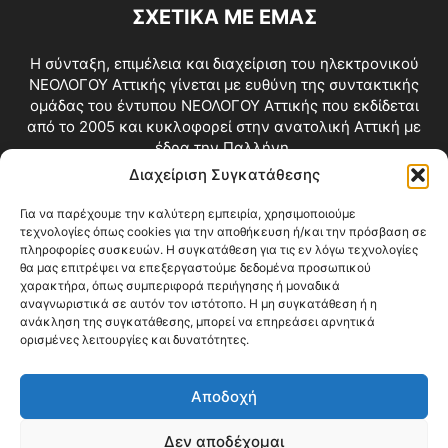
ΣΧΕΤΙΚΑ ΜΕ ΕΜΑΣ
Η σύνταξη, επιμέλεια και διαχείριση του ηλεκτρονικού
ΝΕΟΛΟΓΟΥ Αττικής γίνεται με ευθύνη της συντακτικής
ομάδας του έντυπου ΝΕΟΛΟΓΟΥ Αττικής που εκδίδεται
από το 2005 και κυκλοφορεί στην ανατολική Αττική με
έδρα την Παλλήνη.
Διαχείριση Συγκατάθεσης
Επικοινωνία:
info@neologosattikis.gr
Για να παρέχουμε την καλύτερη εμπειρία, χρησιμοποιούμε
τεχνολογίες όπως cookies για την αποθήκευση ή/και την πρόσβαση σε
ΑΚΟΛΟΥΘΗΣΕ ΜΑΣ
πληροφορίες συσκευών. Η συγκατάθεση για τις εν λόγω τεχνολογίες
θα μας επιτρέψει να επεξεργαστούμε δεδομένα προσωπικού
χαρακτήρα, όπως συμπεριφορά περιήγησης ή μοναδικά
αναγνωριστικά σε αυτόν τον ιστότοπο. Η μη συγκατάθεση ή η
ανάκληση της συγκατάθεσης, μπορεί να επηρεάσει αρνητικά
ορισμένες λειτουργίες και δυνατότητες.
Αποδοχή
Δεν αποδέχομαι
Blog
Videos
Όροι Χρήσης
Επικοινωνία