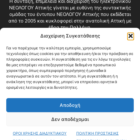
Η σύνταξη, επιμέλεια και διαχείριση του ηλεκτρονικού
ΝΕΟΛΟΓΟΥ Αττικής γίνεται με ευθύνη της συντακτικής
ομάδας του έντυπου ΝΕΟΛΟΓΟΥ Αττικής που εκδίδεται
από το 2005 και κυκλοφορεί στην ανατολική Αττική με
έδρα την Παλλήνη.
Διαχείριση Συγκατάθεσης
Επικοινωνία:
info@neologosattikis.gr
Για να παρέχουμε την καλύτερη εμπειρία, χρησιμοποιούμε
τεχνολογίες όπως cookies για την αποθήκευση ή/και την πρόσβαση σε
ΑΚΟΛΟΥΘΗΣΕ ΜΑΣ
πληροφορίες συσκευών. Η συγκατάθεση για τις εν λόγω τεχνολογίες
θα μας επιτρέψει να επεξεργαστούμε δεδομένα προσωπικού
χαρακτήρα, όπως συμπεριφορά περιήγησης ή μοναδικά
αναγνωριστικά σε αυτόν τον ιστότοπο. Η μη συγκατάθεση ή η
ανάκληση της συγκατάθεσης, μπορεί να επηρεάσει αρνητικά
ορισμένες λειτουργίες και δυνατότητες.
Αποδοχή
Δεν αποδέχομαι
Blog
Videos
Όροι Χρήσης
Επικοινωνία
ΟΡΟΙ ΧΡΗΣΗΣ ΔΙΑΔΥΚΤΙΑΚΟΥ
ΠΟΛΙΤΙΚΗ ΠΡΟΣΤΑΣΙΑΣ
© Copyright 2026 ΝΕΟΛΟΓΟΣ ΑΤΤΙΚΗΣ • All Rights Reserved •