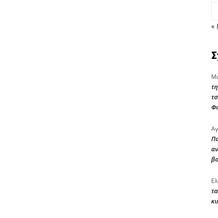
« 
Σ
Μα
τη
τσ
Φ
Αγ
Πο
αν
β
Ελ
τα
κυ