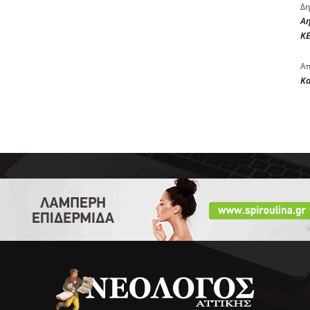
Δη
Αη
ΚΕ
Απ
Κ