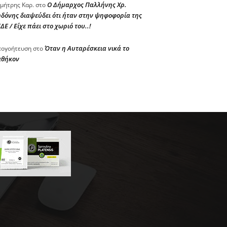
Ο Δήμαρχος Παλλήνης Χρ.
μήτρης Καρ.
στο
δόνης διαψεύδει ότι ήταν στην ψηφοφορία της
ΔΕ / Είχε πάει στο χωριό του..!
Όταν η Αυταρέσκεια νικά το
ογοήτευση
στο
αθήκον