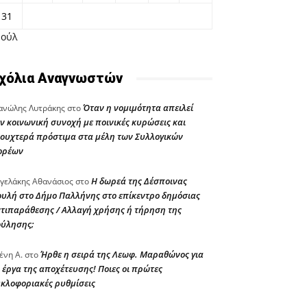
31
Ιούλ
χόλια Αναγνωστών
Όταν η νομιμότητα απειλεί
νώλης Λυτράκης
στο
ν κοινωνική συνοχή με ποινικές κυρώσεις και
ουχτερά πρόστιμα στα μέλη των Συλλογικών
ορέων
Η δωρεά της Δέσποινας
γελάκης Αθανάσιος
στο
υλή στο Δήμο Παλλήνης στο επίκεντρο δημόσιας
τιπαράθεσης / Αλλαγή χρήσης ή τήρηση της
ούλησης;
Ήρθε η σειρά της Λεωφ. Μαραθώνος για
ένη Α.
στο
 έργα της αποχέτευσης! Ποιες οι πρώτες
κλοφοριακές ρυθμίσεις