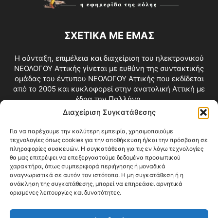
ΣΧΕΤΙΚΑ ΜΕ ΕΜΑΣ
Η σύνταξη, επιμέλεια και διαχείριση του ηλεκτρονικού
ΝΕΟΛΟΓΟΥ Αττικής γίνεται με ευθύνη της συντακτικής
ομάδας του έντυπου ΝΕΟΛΟΓΟΥ Αττικής που εκδίδεται
από το 2005 και κυκλοφορεί στην ανατολική Αττική με
έδρα την Παλλήνη.
Διαχείριση Συγκατάθεσης
Επικοινωνία:
info@neologosattikis.gr
Για να παρέχουμε την καλύτερη εμπειρία, χρησιμοποιούμε
τεχνολογίες όπως cookies για την αποθήκευση ή/και την πρόσβαση σε
ΑΚΟΛΟΥΘΗΣΕ ΜΑΣ
πληροφορίες συσκευών. Η συγκατάθεση για τις εν λόγω τεχνολογίες
θα μας επιτρέψει να επεξεργαστούμε δεδομένα προσωπικού
χαρακτήρα, όπως συμπεριφορά περιήγησης ή μοναδικά
αναγνωριστικά σε αυτόν τον ιστότοπο. Η μη συγκατάθεση ή η
ανάκληση της συγκατάθεσης, μπορεί να επηρεάσει αρνητικά
ορισμένες λειτουργίες και δυνατότητες.