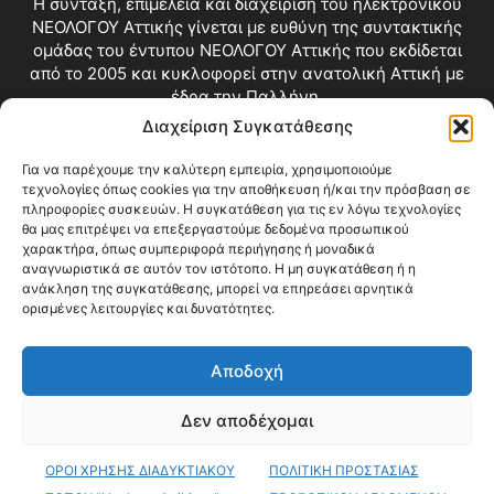
Η σύνταξη, επιμέλεια και διαχείριση του ηλεκτρονικού
ΝΕΟΛΟΓΟΥ Αττικής γίνεται με ευθύνη της συντακτικής
ομάδας του έντυπου ΝΕΟΛΟΓΟΥ Αττικής που εκδίδεται
από το 2005 και κυκλοφορεί στην ανατολική Αττική με
έδρα την Παλλήνη.
Διαχείριση Συγκατάθεσης
Επικοινωνία:
info@neologosattikis.gr
Για να παρέχουμε την καλύτερη εμπειρία, χρησιμοποιούμε
τεχνολογίες όπως cookies για την αποθήκευση ή/και την πρόσβαση σε
ΑΚΟΛΟΥΘΗΣΕ ΜΑΣ
πληροφορίες συσκευών. Η συγκατάθεση για τις εν λόγω τεχνολογίες
θα μας επιτρέψει να επεξεργαστούμε δεδομένα προσωπικού
χαρακτήρα, όπως συμπεριφορά περιήγησης ή μοναδικά
αναγνωριστικά σε αυτόν τον ιστότοπο. Η μη συγκατάθεση ή η
ανάκληση της συγκατάθεσης, μπορεί να επηρεάσει αρνητικά
ορισμένες λειτουργίες και δυνατότητες.
Αποδοχή
Δεν αποδέχομαι
Blog
Videos
Όροι Χρήσης
Επικοινωνία
ΟΡΟΙ ΧΡΗΣΗΣ ΔΙΑΔΥΚΤΙΑΚΟΥ
ΠΟΛΙΤΙΚΗ ΠΡΟΣΤΑΣΙΑΣ
© Copyright 2026 ΝΕΟΛΟΓΟΣ ΑΤΤΙΚΗΣ • All Rights Reserved •