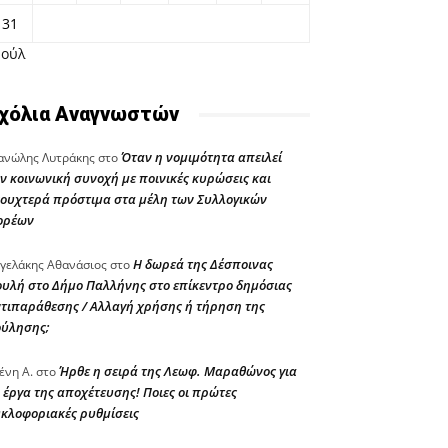
31
Ιούλ
χόλια Αναγνωστών
Όταν η νομιμότητα απειλεί
νώλης Λυτράκης
στο
ν κοινωνική συνοχή με ποινικές κυρώσεις και
ουχτερά πρόστιμα στα μέλη των Συλλογικών
ορέων
Η δωρεά της Δέσποινας
γελάκης Αθανάσιος
στο
υλή στο Δήμο Παλλήνης στο επίκεντρο δημόσιας
τιπαράθεσης / Αλλαγή χρήσης ή τήρηση της
ούλησης;
Ήρθε η σειρά της Λεωφ. Μαραθώνος για
ένη Α.
στο
 έργα της αποχέτευσης! Ποιες οι πρώτες
κλοφοριακές ρυθμίσεις