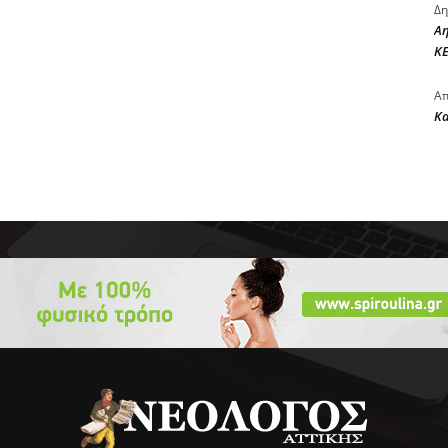
Δη
Αη
ΚΕ
Απ
Κ