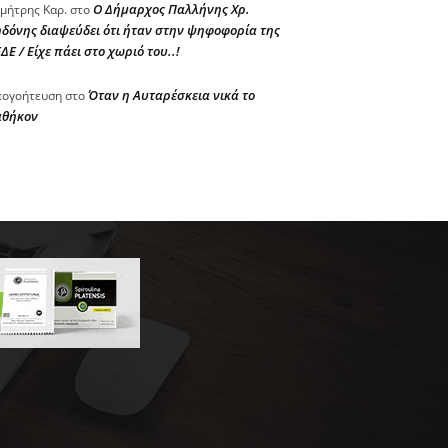
Ο Δήμαρχος Παλλήνης Χρ.
μήτρης Καρ.
στο
δόνης διαψεύδει ότι ήταν στην ψηφοφορία της
ΔΕ / Είχε πάει στο χωριό του..!
Όταν η Αυταρέσκεια νικά το
ογοήτευση
στο
αθήκον