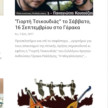
Πολιτιστικες Εκδηλωσεις
“Γιορτή Τσικουδιάς” το Σάββατο,
16 Σεπτεμβρίου στο Γέρακα
Κυ, 3 Σεπ, 2017
Προσκλητήριο και επί το σαφέστερο, ...εγερτήριο για
τους απανταχού της Αττικής, Κρήτες σηματοδοτεί κι
εφέτος η "Γιορτή Τσικουδιάς" του Συλλόγου Κρητών
ο
Ανθούσας-Γέρακα-Παλλήνης, "Η Μεγαλόνησος"....
όν