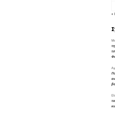
« 
Σ
Μα
τη
τσ
Φ
Αγ
Πο
αν
β
Ελ
τα
κυ