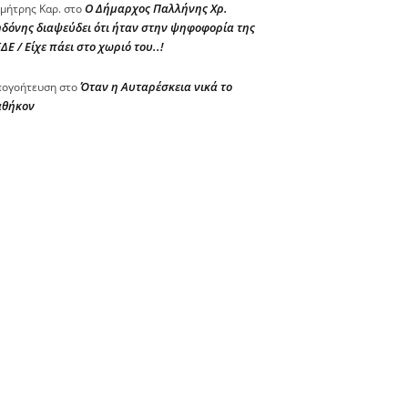
Ο Δήμαρχος Παλλήνης Χρ.
μήτρης Καρ.
στο
δόνης διαψεύδει ότι ήταν στην ψηφοφορία της
ΔΕ / Είχε πάει στο χωριό του..!
Όταν η Αυταρέσκεια νικά το
ογοήτευση
στο
αθήκον