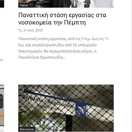
Υγεια
Παναττική στάση εργασίας στα
νοσοκομεία την Πέμπτη
Τε, 21 Νοέ, 2018
Παναττική στάση εργασίας, από τις 7 π.μ. έως τις 11
π.μ. και συγκέντρωση έξω από το υπουργείο
Οικονομικών, θα πραγματοποιήσει αύριο, η
Πανελλήνια Ομοσπονδία...
ια
Κοινωνια