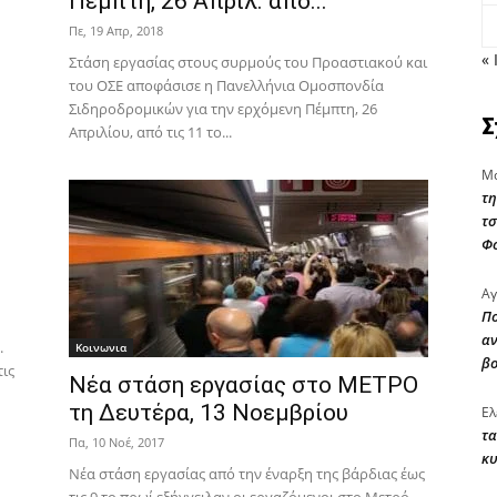
Πέμπτη, 26 Απριλ. από...
Πε, 19 Απρ, 2018
« 
Στάση εργασίας στους συρμούς του Προαστιακού και
του ΟΣΕ αποφάσισε η Πανελλήνια Ομοσπονδία
Σιδηροδρομικών για την ερχόμενη Πέμπτη, 26
Σ
Απριλίου, από τις 11 το...
Μα
τη
τσ
Φ
Αγ
Πο
αν
.
Κοινωνια
β
τις
Νέα στάση εργασίας στο ΜΕΤΡΟ
τη Δευτέρα, 13 Νοεμβρίου
Ελ
τα
Πα, 10 Νοέ, 2017
κυ
Nέα στάση εργασίας από την έναρξη της βάρδιας έως