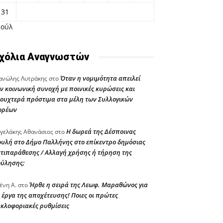
31
Ιούλ
χόλια Αναγνωστών
Όταν η νομιμότητα απειλεί
νώλης Λυτράκης
στο
ν κοινωνική συνοχή με ποινικές κυρώσεις και
ουχτερά πρόστιμα στα μέλη των Συλλογικών
ορέων
Η δωρεά της Δέσποινας
γελάκης Αθανάσιος
στο
υλή στο Δήμο Παλλήνης στο επίκεντρο δημόσιας
τιπαράθεσης / Αλλαγή χρήσης ή τήρηση της
ούλησης;
Ήρθε η σειρά της Λεωφ. Μαραθώνος για
ένη Α.
στο
 έργα της αποχέτευσης! Ποιες οι πρώτες
κλοφοριακές ρυθμίσεις