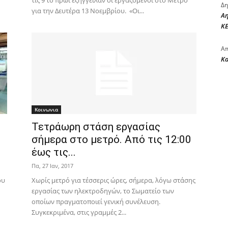
τις 9 το πρωί εξήγγειλαν οι εργαζόμενοι στο Μετρό
Δη
για την Δευτέρα 13 Νοεμβρίου. «Οι...
Αη
ΚΕ
Απ
Κ
Κοινωνια
Τετράωρη στάση εργασίας
σήμερα στο μετρό. Από τις 12:00
έως τις...
Πα, 27 Ιαν, 2017
ου
Xωρίς μετρό για τέσσερις ώρες, σήμερα, λόγω στάσης
εργασίας των ηλεκτροδηγών, το Σωματείο των
οποίων πραγματοποιεί γενική συνέλευση.
Συγκεκριμένα, στις γραμμές 2...