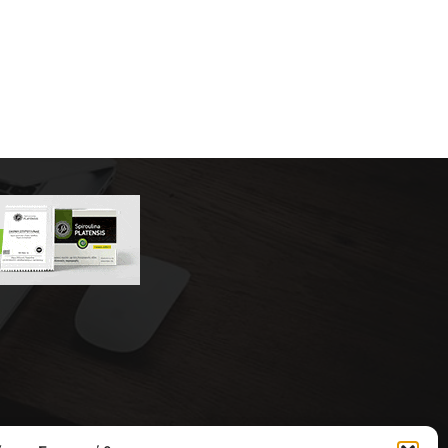
 της συντακτικής ομάδας του