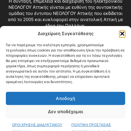
Η σύνταξη, επιμέλεια και διαχείριση του ηλεκτρονικού
ΝΕΟΛΟΓΟΥ Αττικής γίνεται με ευθύνη της συντακτικής
ομάδας του έντυπου ΝΕΟΛΟΓΟΥ Αττικής που εκδίδεται
από το 2005 και κυκλοφορεί στην ανατολική Αττική με
έδρα την Παλλήνη.
Διαχείριση Συγκατάθεσης
Επικοινωνία:
info@neologosattikis.gr
Για να παρέχουμε την καλύτερη εμπειρία, χρησιμοποιούμε
τεχνολογίες όπως cookies για την αποθήκευση ή/και την πρόσβαση σε
ΑΚΟΛΟΥΘΗΣΕ ΜΑΣ
πληροφορίες συσκευών. Η συγκατάθεση για τις εν λόγω τεχνολογίες
θα μας επιτρέψει να επεξεργαστούμε δεδομένα προσωπικού
χαρακτήρα, όπως συμπεριφορά περιήγησης ή μοναδικά
αναγνωριστικά σε αυτόν τον ιστότοπο. Η μη συγκατάθεση ή η
ανάκληση της συγκατάθεσης, μπορεί να επηρεάσει αρνητικά
ορισμένες λειτουργίες και δυνατότητες.
Αποδοχή
Δεν αποδέχομαι
Blog
Videos
Όροι Χρήσης
Επικοινωνία
ΟΡΟΙ ΧΡΗΣΗΣ ΔΙΑΔΥΚΤΙΑΚΟΥ
ΠΟΛΙΤΙΚΗ ΠΡΟΣΤΑΣΙΑΣ
© Copyright 2026 ΝΕΟΛΟΓΟΣ ΑΤΤΙΚΗΣ • All Rights Reserved •