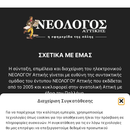
ΣΧΕΤΙΚΑ ΜΕ ΕΜΑΣ
Η σύνταξη, επιμέλεια και διαχείριση του ηλεκτρονικού
ΝΕΟΛΟΓΟΥ Αττικής γίνεται με ευθύνη της συντακτικής
ομάδας του έντυπου ΝΕΟΛΟΓΟΥ Αττικής που εκδίδεται
από το 2005 και κυκλοφορεί στην ανατολική Αττική με
έδρα την Παλλήνη.
Διαχείριση Συγκατάθεσης
Επικοινωνία:
info@neologosattikis.gr
Για να παρέχουμε την καλύτερη εμπειρία, χρησιμοποιούμε
τεχνολογίες όπως cookies για την αποθήκευση ή/και την πρόσβαση σε
ΑΚΟΛΟΥΘΗΣΕ ΜΑΣ
πληροφορίες συσκευών. Η συγκατάθεση για τις εν λόγω τεχνολογίες
θα μας επιτρέψει να επεξεργαστούμε δεδομένα προσωπικού