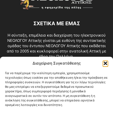
ΣΧΕΤΙΚΑ ΜΕ ΕΜΑΣ
Η σύνταξη, επιμέλεια και διαχείριση του ηλεκτρονικού
ΝΕΟΛΟΓΟΥ Αττικής γίνεται με ευθύνη της συντακτικής
ομάδας του έντυπου ΝΕΟΛΟΓΟΥ Αττικής που εκδίδεται
από το 2005 και κυκλοφορεί στην ανατολική Αττική με
έδρα την Παλλήνη.
Διαχείριση Συγκατάθεσης
Επικοινωνία:
info@neologosattikis.gr
Για να παρέχουμε την καλύτερη εμπειρία, χρησιμοποιούμε
τεχνολογίες όπως cookies για την αποθήκευση ή/και την πρόσβαση σε
ΑΚΟΛΟΥΘΗΣΕ ΜΑΣ
πληροφορίες συσκευών. Η συγκατάθεση για τις εν λόγω τεχνολογίες
θα μας επιτρέψει να επεξεργαστούμε δεδομένα προσωπικού
χαρακτήρα, όπως συμπεριφορά περιήγησης ή μοναδικά
αναγνωριστικά σε αυτόν τον ιστότοπο. Η μη συγκατάθεση ή η
ανάκληση της συγκατάθεσης, μπορεί να επηρεάσει αρνητικά
ορισμένες λειτουργίες και δυνατότητες.