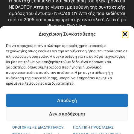
Η σύνταξη, επιμέλεια και διαχείριση του ηλεκτρονικού
ΝΕΟΛΟΓΟΥ Αττικής γίνεται με ευθύνη της συντακτικής
ομάδας του έντυπου ΝΕΟΛΟΓΟΥ Αττικής που εκδίδεται
από το 2005 και κυκλοφορεί στην ανατολική Αττική με
έδρα την Παλλήνη.
Διαχείριση Συγκατάθεσης
Επικοινωνία:
info@neologosattikis.gr
Για να παρέχουμε την καλύτερη εμπειρία, χρησιμοποιούμε
τεχνολογίες όπως cookies για την αποθήκευση ή/και την πρόσβαση σε
ΑΚΟΛΟΥΘΗΣΕ ΜΑΣ
πληροφορίες συσκευών. Η συγκατάθεση για τις εν λόγω τεχνολογίες
θα μας επιτρέψει να επεξεργαστούμε δεδομένα προσωπικού
χαρακτήρα, όπως συμπεριφορά περιήγησης ή μοναδικά
αναγνωριστικά σε αυτόν τον ιστότοπο. Η μη συγκατάθεση ή η
ανάκληση της συγκατάθεσης, μπορεί να επηρεάσει αρνητικά
ορισμένες λειτουργίες και δυνατότητες.
Αποδοχή
Δεν αποδέχομαι
Blog
Videos
Όροι Χρήσης
Επικοινωνία
ΟΡΟΙ ΧΡΗΣΗΣ ΔΙΑΔΥΚΤΙΑΚΟΥ
ΠΟΛΙΤΙΚΗ ΠΡΟΣΤΑΣΙΑΣ
© Copyright 2026 ΝΕΟΛΟΓΟΣ ΑΤΤΙΚΗΣ • All Rights Reserved •