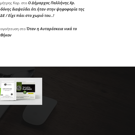
Ο Δήμαρχος Παλλήνης Χρ.
μήτρης Καρ.
στο
δόνης διαψεύδει ότι ήταν στην ψηφοφορία της
ΔΕ / Είχε πάει στο χωριό του..!
Όταν η Αυταρέσκεια νικά το
ογοήτευση
στο
αθήκον