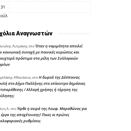
31
Ιούλ
χόλια Αναγνωστών
Όταν η νομιμότητα απειλεί
νώλης Λυτράκης
στο
ν κοινωνική συνοχή με ποινικές κυρώσεις και
ουχτερά πρόστιμα στα μέλη των Συλλογικών
ορέων
Η δωρεά της Δέσποινας
γελάκης Αθανάσιος
στο
υλή στο Δήμο Παλλήνης στο επίκεντρο δημόσιας
τιπαράθεσης / Αλλαγή χρήσης ή τήρηση της
ούλησης;
Ήρθε η σειρά της Λεωφ. Μαραθώνος για
ένη Α.
στο
 έργα της αποχέτευσης! Ποιες οι πρώτες
κλοφοριακές ρυθμίσεις