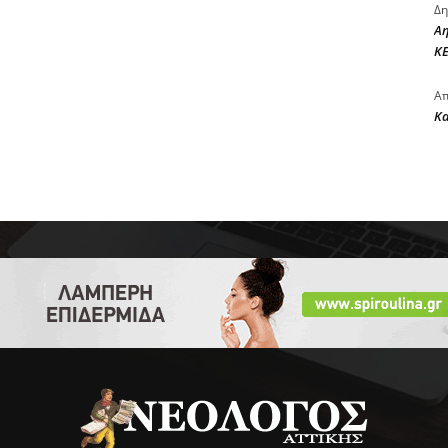
Δη
Αη
ΚΕ
Απ
Κ