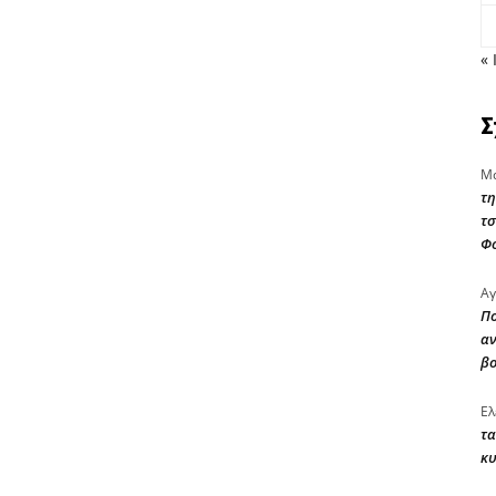
« 
Σ
Μα
τη
τσ
Φ
Αγ
Πο
αν
β
Ελ
τα
κυ