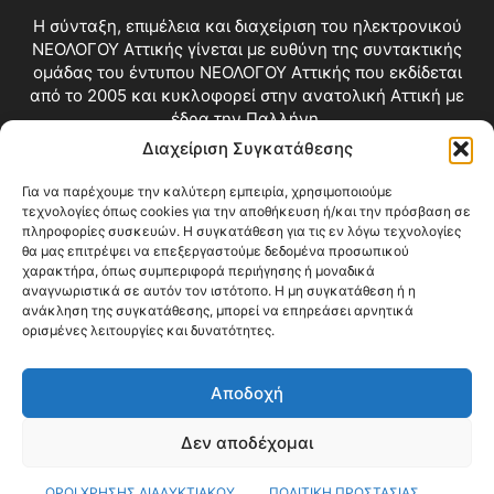
Η σύνταξη, επιμέλεια και διαχείριση του ηλεκτρονικού
ΝΕΟΛΟΓΟΥ Αττικής γίνεται με ευθύνη της συντακτικής
ομάδας του έντυπου ΝΕΟΛΟΓΟΥ Αττικής που εκδίδεται
από το 2005 και κυκλοφορεί στην ανατολική Αττική με
έδρα την Παλλήνη.
Διαχείριση Συγκατάθεσης
Επικοινωνία:
info@neologosattikis.gr
Για να παρέχουμε την καλύτερη εμπειρία, χρησιμοποιούμε
τεχνολογίες όπως cookies για την αποθήκευση ή/και την πρόσβαση σε
ΑΚΟΛΟΥΘΗΣΕ ΜΑΣ
πληροφορίες συσκευών. Η συγκατάθεση για τις εν λόγω τεχνολογίες
θα μας επιτρέψει να επεξεργαστούμε δεδομένα προσωπικού
χαρακτήρα, όπως συμπεριφορά περιήγησης ή μοναδικά
αναγνωριστικά σε αυτόν τον ιστότοπο. Η μη συγκατάθεση ή η
ανάκληση της συγκατάθεσης, μπορεί να επηρεάσει αρνητικά
ορισμένες λειτουργίες και δυνατότητες.
Αποδοχή
Δεν αποδέχομαι
Blog
Videos
Όροι Χρήσης
Επικοινωνία
ΟΡΟΙ ΧΡΗΣΗΣ ΔΙΑΔΥΚΤΙΑΚΟΥ
ΠΟΛΙΤΙΚΗ ΠΡΟΣΤΑΣΙΑΣ