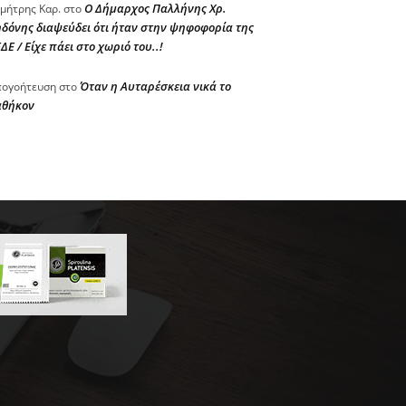
Ο Δήμαρχος Παλλήνης Χρ.
μήτρης Καρ.
στο
δόνης διαψεύδει ότι ήταν στην ψηφοφορία της
ΔΕ / Είχε πάει στο χωριό του..!
Όταν η Αυταρέσκεια νικά το
ογοήτευση
στο
αθήκον