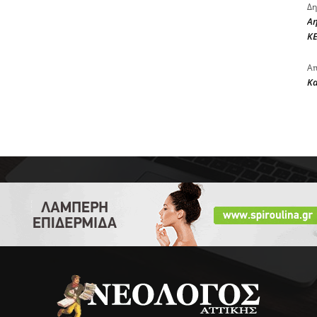
Δη
Αη
ΚΕ
Απ
Κ