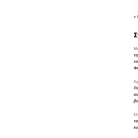
« 
Σ
Μα
τη
τσ
Φ
Αγ
Πο
αν
β
Ελ
τα
κυ