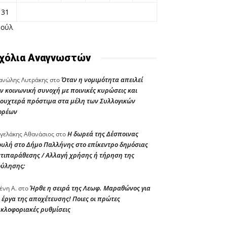
31
Ιούλ
χόλια Αναγνωστών
Όταν η νομιμότητα απειλεί
νώλης Λυτράκης
στο
ν κοινωνική συνοχή με ποινικές κυρώσεις και
ουχτερά πρόστιμα στα μέλη των Συλλογικών
ορέων
Η δωρεά της Δέσποινας
γελάκης Αθανάσιος
στο
υλή στο Δήμο Παλλήνης στο επίκεντρο δημόσιας
τιπαράθεσης / Αλλαγή χρήσης ή τήρηση της
ούλησης;
Ήρθε η σειρά της Λεωφ. Μαραθώνος για
ένη Α.
στο
 έργα της αποχέτευσης! Ποιες οι πρώτες
κλοφοριακές ρυθμίσεις