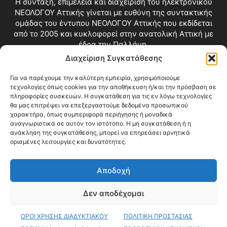
Η σύνταξη, επιμέλεια και διαχείριση του ηλεκτρονικού
ΝΕΟΛΟΓΟΥ Αττικής γίνεται με ευθύνη της συντακτικής
ομάδας του έντυπου ΝΕΟΛΟΓΟΥ Αττικής που εκδίδεται
από το 2005 και κυκλοφορεί στην ανατολική Αττική με
έδρα την Παλλήνη.
Διαχείριση Συγκατάθεσης
Επικοινωνία:
info@neologosattikis.gr
Για να παρέχουμε την καλύτερη εμπειρία, χρησιμοποιούμε
τεχνολογίες όπως cookies για την αποθήκευση ή/και την πρόσβαση σε
ΑΚΟΛΟΥΘΗΣΕ ΜΑΣ
πληροφορίες συσκευών. Η συγκατάθεση για τις εν λόγω τεχνολογίες
θα μας επιτρέψει να επεξεργαστούμε δεδομένα προσωπικού
χαρακτήρα, όπως συμπεριφορά περιήγησης ή μοναδικά
αναγνωριστικά σε αυτόν τον ιστότοπο. Η μη συγκατάθεση ή η
ανάκληση της συγκατάθεσης, μπορεί να επηρεάσει αρνητικά
ορισμένες λειτουργίες και δυνατότητες.
Αποδοχή
Δεν αποδέχομαι
Blog
Videos
Όροι Χρήσης
Επικοινωνία
ΟΡΟΙ ΧΡΗΣΗΣ ΔΙΑΔΥΚΤΙΑΚΟΥ
ΠΟΛΙΤΙΚΗ ΠΡΟΣΤΑΣΙΑΣ
© Copyright 2026 ΝΕΟΛΟΓΟΣ ΑΤΤΙΚΗΣ • All Rights Reserved •