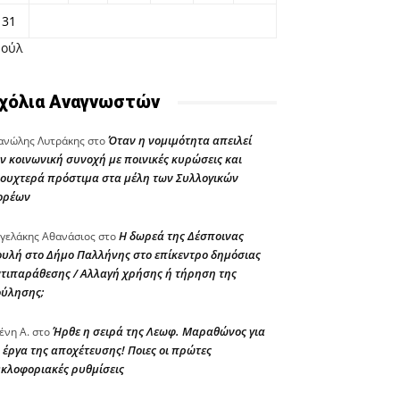
31
Ιούλ
χόλια Αναγνωστών
Όταν η νομιμότητα απειλεί
νώλης Λυτράκης
στο
ν κοινωνική συνοχή με ποινικές κυρώσεις και
ουχτερά πρόστιμα στα μέλη των Συλλογικών
ορέων
Η δωρεά της Δέσποινας
γελάκης Αθανάσιος
στο
υλή στο Δήμο Παλλήνης στο επίκεντρο δημόσιας
τιπαράθεσης / Αλλαγή χρήσης ή τήρηση της
ούλησης;
Ήρθε η σειρά της Λεωφ. Μαραθώνος για
ένη Α.
στο
 έργα της αποχέτευσης! Ποιες οι πρώτες
κλοφοριακές ρυθμίσεις