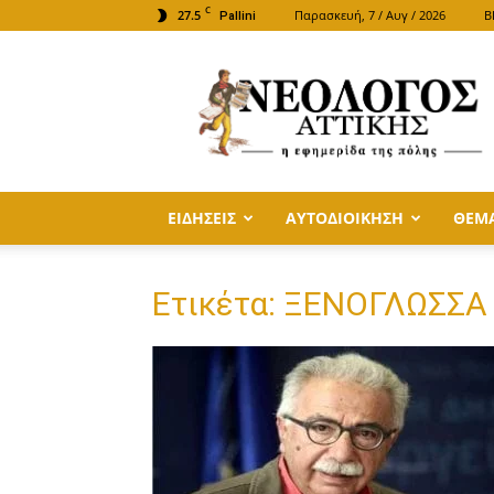
C
27.5
Παρασκευή, 7 / Αυγ / 2026
B
Pallini
ΝΕΟΛΟΓΟΣ
ΑΤΤΙΚΗΣ
ΕΙΔΗΣΕΙΣ
ΑΥΤΟΔΙΟΙΚΗΣΗ
ΘΕΜ
Ετικέτα: ΞΕΝΟΓΛΩΣΣΑ 