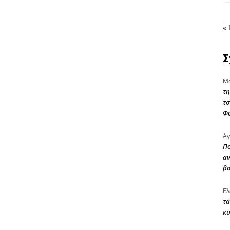
« 
Σ
Μα
τη
τσ
Φ
Αγ
Πο
αν
β
Ελ
τα
κυ