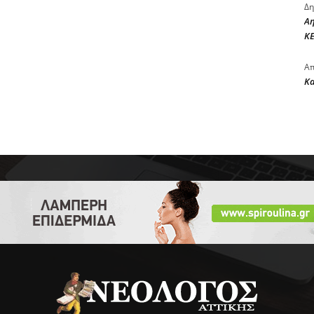
Δη
Αη
ΚΕ
Απ
Κ