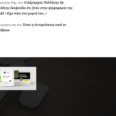
Ο Δήμαρχος Παλλήνης Χρ.
μήτρης Καρ.
στο
δόνης διαψεύδει ότι ήταν στην ψηφοφορία της
ΔΕ / Είχε πάει στο χωριό του..!
Όταν η Αυταρέσκεια νικά το
ογοήτευση
στο
αθήκον