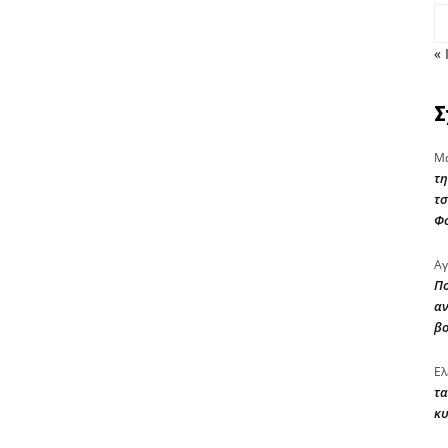
« 
Σ
Μα
τη
τσ
Φ
Αγ
Πο
αν
β
Ελ
τα
κυ