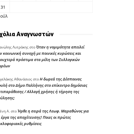
31
Ιούλ
χόλια Αναγνωστών
Όταν η νομιμότητα απειλεί
νώλης Λυτράκης
στο
ν κοινωνική συνοχή με ποινικές κυρώσεις και
ουχτερά πρόστιμα στα μέλη των Συλλογικών
ορέων
Η δωρεά της Δέσποινας
γελάκης Αθανάσιος
στο
υλή στο Δήμο Παλλήνης στο επίκεντρο δημόσιας
τιπαράθεσης / Αλλαγή χρήσης ή τήρηση της
ούλησης;
Ήρθε η σειρά της Λεωφ. Μαραθώνος για
ένη Α.
στο
 έργα της αποχέτευσης! Ποιες οι πρώτες
κλοφοριακές ρυθμίσεις