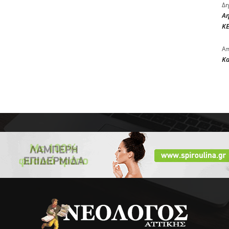
Δη
Αη
ΚΕ
Απ
Κ