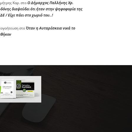
Ο Δήμαρχος Παλλήνης Χρ.
μήτρης Καρ.
στο
δόνης διαψεύδει ότι ήταν στην ψηφοφορία της
ΔΕ / Είχε πάει στο χωριό του..!
Όταν η Αυταρέσκεια νικά το
ογοήτευση
στο
αθήκον