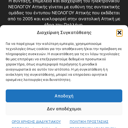
Η σύνταξη, επιμέλεια και διαχείριση του ηλεκτρονικού
ΝΕΟΛΟΓΟΥ Αττικής γίνεται με ευθύνη της συντακτικής
ομάδας του έντυπου ΝΕΟΛΟΓΟΥ Αττικής που εκδίδεται
από το 2005 και κυκλοφορεί στην ανατολική Αττική με
έδρα την Παλλήνη.
Διαχείριση Συγκατάθεσης
Επικοινωνία:
info@neologosattikis.gr
Για να παρέχουμε την καλύτερη εμπειρία, χρησιμοποιούμε
τεχνολογίες όπως cookies για την αποθήκευση ή/και την πρόσβαση σε
ΑΚΟΛΟΥΘΗΣΕ ΜΑΣ
πληροφορίες συσκευών. Η συγκατάθεση για τις εν λόγω τεχνολογίες
θα μας επιτρέψει να επεξεργαστούμε δεδομένα προσωπικού
χαρακτήρα, όπως συμπεριφορά περιήγησης ή μοναδικά
αναγνωριστικά σε αυτόν τον ιστότοπο. Η μη συγκατάθεση ή η
ανάκληση της συγκατάθεσης, μπορεί να επηρεάσει αρνητικά
ορισμένες λειτουργίες και δυνατότητες.
Αποδοχή
Δεν αποδέχομαι
Blog
Videos
Όροι Χρήσης
Επικοινωνία
ΟΡΟΙ ΧΡΗΣΗΣ ΔΙΑΔΥΚΤΙΑΚΟΥ
ΠΟΛΙΤΙΚΗ ΠΡΟΣΤΑΣΙΑΣ
© Copyright 2026 ΝΕΟΛΟΓΟΣ ΑΤΤΙΚΗΣ • All Rights Reserved •