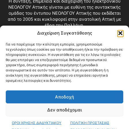
Η σύνταξη, επιμέλεια και διαχείριση του ηλεκτρονικού
ΝΕΟΛΟΓΟΥ Αττικής γίνεται με ευθύνη της συντακτικής
ομάδας του έντυπου ΝΕΟΛΟΓΟΥ Αττικής που εκδίδεται
από το 2005 και κυκλοφορεί στην ανατολική Αττική με
έδρα την Παλλήνη.
Διαχείριση Συγκατάθεσης
Επικοινωνία:
info@neologosattikis.gr
Για να παρέχουμε την καλύτερη εμπειρία, χρησιμοποιούμε
τεχνολογίες όπως cookies για την αποθήκευση ή/και την πρόσβαση σε
ΑΚΟΛΟΥΘΗΣΕ ΜΑΣ
πληροφορίες συσκευών. Η συγκατάθεση για τις εν λόγω τεχνολογίες
θα μας επιτρέψει να επεξεργαστούμε δεδομένα προσωπικού
χαρακτήρα, όπως συμπεριφορά περιήγησης ή μοναδικά
αναγνωριστικά σε αυτόν τον ιστότοπο. Η μη συγκατάθεση ή η
ανάκληση της συγκατάθεσης, μπορεί να επηρεάσει αρνητικά
ορισμένες λειτουργίες και δυνατότητες.
Αποδοχή
Δεν αποδέχομαι
Blog
Videos
Όροι Χρήσης
Επικοινωνία
ΟΡΟΙ ΧΡΗΣΗΣ ΔΙΑΔΥΚΤΙΑΚΟΥ
ΠΟΛΙΤΙΚΗ ΠΡΟΣΤΑΣΙΑΣ
© Copyright 2026 ΝΕΟΛΟΓΟΣ ΑΤΤΙΚΗΣ • All Rights Reserved •