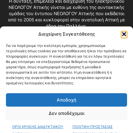
Η σύνταξη, επιμέλεια και διαχείριση του ηλεκτρονικού
ΝΕΟΛΟΓΟΥ Αττικής γίνεται με ευθύνη της συντακτικής
ομάδας του έντυπου ΝΕΟΛΟΓΟΥ Αττικής που εκδίδεται
από το 2005 και κυκλοφορεί στην ανατολική Αττική με
έδρα την Παλλήνη.
Διαχείριση Συγκατάθεσης
Επικοινωνία:
info@neologosattikis.gr
Για να παρέχουμε την καλύτερη εμπειρία, χρησιμοποιούμε
τεχνολογίες όπως cookies για την αποθήκευση ή/και την πρόσβαση σε
ΑΚΟΛΟΥΘΗΣΕ ΜΑΣ
πληροφορίες συσκευών. Η συγκατάθεση για τις εν λόγω τεχνολογίες
θα μας επιτρέψει να επεξεργαστούμε δεδομένα προσωπικού
χαρακτήρα, όπως συμπεριφορά περιήγησης ή μοναδικά
αναγνωριστικά σε αυτόν τον ιστότοπο. Η μη συγκατάθεση ή η
ανάκληση της συγκατάθεσης, μπορεί να επηρεάσει αρνητικά
ορισμένες λειτουργίες και δυνατότητες.
Αποδοχή
Δεν αποδέχομαι
Blog
Videos
Όροι Χρήσης
Επικοινωνία
ΟΡΟΙ ΧΡΗΣΗΣ ΔΙΑΔΥΚΤΙΑΚΟΥ
ΠΟΛΙΤΙΚΗ ΠΡΟΣΤΑΣΙΑΣ
© Copyright 2026 ΝΕΟΛΟΓΟΣ ΑΤΤΙΚΗΣ • All Rights Reserved •