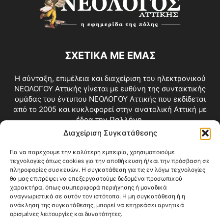
ΣΧΕΤΙΚΑ ΜΕ ΕΜΑΣ
Η σύνταξη, επιμέλεια και διαχείριση του ηλεκτρονικού
ΝΕΟΛΟΓΟΥ Αττικής γίνεται με ευθύνη της συντακτικής
ομάδας του έντυπου ΝΕΟΛΟΓΟΥ Αττικής που εκδίδεται
από το 2005 και κυκλοφορεί στην ανατολική Αττική με
έδρα την Παλλήνη.
Διαχείριση Συγκατάθεσης
Επικοινωνία:
info@neologosattikis.gr
Για να παρέχουμε την καλύτερη εμπειρία, χρησιμοποιούμε
τεχνολογίες όπως cookies για την αποθήκευση ή/και την πρόσβαση σε
ΑΚΟΛΟΥΘΗΣΕ ΜΑΣ
πληροφορίες συσκευών. Η συγκατάθεση για τις εν λόγω τεχνολογίες
θα μας επιτρέψει να επεξεργαστούμε δεδομένα προσωπικού
χαρακτήρα, όπως συμπεριφορά περιήγησης ή μοναδικά
αναγνωριστικά σε αυτόν τον ιστότοπο. Η μη συγκατάθεση ή η
ανάκληση της συγκατάθεσης, μπορεί να επηρεάσει αρνητικά
ορισμένες λειτουργίες και δυνατότητες.