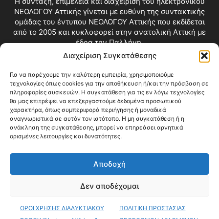
Η σύνταξη, επιμέλεια και διαχείριση του ηλεκτρονικού
ΝΕΟΛΟΓΟΥ Αττικής γίνεται με ευθύνη της συντακτικής
ομάδας του έντυπου ΝΕΟΛΟΓΟΥ Αττικής που εκδίδεται
από το 2005 και κυκλοφορεί στην ανατολική Αττική με
έδρα την Παλλήνη.
Διαχείριση Συγκατάθεσης
Επικοινωνία:
info@neologosattikis.gr
Για να παρέχουμε την καλύτερη εμπειρία, χρησιμοποιούμε
τεχνολογίες όπως cookies για την αποθήκευση ή/και την πρόσβαση σε
ΑΚΟΛΟΥΘΗΣΕ ΜΑΣ
πληροφορίες συσκευών. Η συγκατάθεση για τις εν λόγω τεχνολογίες
θα μας επιτρέψει να επεξεργαστούμε δεδομένα προσωπικού
χαρακτήρα, όπως συμπεριφορά περιήγησης ή μοναδικά
αναγνωριστικά σε αυτόν τον ιστότοπο. Η μη συγκατάθεση ή η
ανάκληση της συγκατάθεσης, μπορεί να επηρεάσει αρνητικά
ορισμένες λειτουργίες και δυνατότητες.
Αποδοχή
Δεν αποδέχομαι
Blog
Videos
Όροι Χρήσης
Επικοινωνία
ΟΡΟΙ ΧΡΗΣΗΣ ΔΙΑΔΥΚΤΙΑΚΟΥ
ΠΟΛΙΤΙΚΗ ΠΡΟΣΤΑΣΙΑΣ
© Copyright 2026 ΝΕΟΛΟΓΟΣ ΑΤΤΙΚΗΣ • All Rights Reserved •