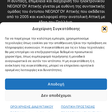
Η σύνταξη, επιμέλεια και διαχείριση του ηλεκτρονικού
ΝΕΟΛΟΓΟΥ Αττικής γίνεται με ευθύνη της συντακτικής
ομάδας του έντυπου ΝΕΟΛΟΓΟΥ Αττικής που εκδίδεται
από το 2005 και κυκλοφορεί στην ανατολική Αττική με
έδρα την Παλλήνη.
Διαχείριση Συγκατάθεσης
Επικοινωνία:
info@neologosattikis.gr
Για να παρέχουμε την καλύτερη εμπειρία, χρησιμοποιούμε
τεχνολογίες όπως cookies για την αποθήκευση ή/και την πρόσβαση σε
ΑΚΟΛΟΥΘΗΣΕ ΜΑΣ
πληροφορίες συσκευών. Η συγκατάθεση για τις εν λόγω τεχνολογίες
θα μας επιτρέψει να επεξεργαστούμε δεδομένα προσωπικού
χαρακτήρα, όπως συμπεριφορά περιήγησης ή μοναδικά
αναγνωριστικά σε αυτόν τον ιστότοπο. Η μη συγκατάθεση ή η
ανάκληση της συγκατάθεσης, μπορεί να επηρεάσει αρνητικά
ορισμένες λειτουργίες και δυνατότητες.
Αποδοχή
Δεν αποδέχομαι
Blog
Videos
Όροι Χρήσης
Επικοινωνία
ΟΡΟΙ ΧΡΗΣΗΣ ΔΙΑΔΥΚΤΙΑΚΟΥ
ΠΟΛΙΤΙΚΗ ΠΡΟΣΤΑΣΙΑΣ
© Copyright 2026 ΝΕΟΛΟΓΟΣ ΑΤΤΙΚΗΣ • All Rights Reserved •