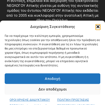
Η σύνταξη, επιμέλεια και διαχείριση του ηλεκτρονικού
ΝΕΟΛΟΓΟΥ Αττικής γίνεται με ευθύνη της συντακτικής
ομάδας του έντυπου ΝΕΟΛΟΓΟΥ Αττικής που εκδίδεται
από το 2005 και κυκλοφορεί στην ανατολική Αττική με
έδρα την Παλλήνη.
Διαχείριση Συγκατάθεσης
Επικοινωνία:
info@neologosattikis.gr
Για να παρέχουμε την καλύτερη εμπειρία, χρησιμοποιούμε
τεχνολογίες όπως cookies για την αποθήκευση ή/και την πρόσβαση σε
ΑΚΟΛΟΥΘΗΣΕ ΜΑΣ
πληροφορίες συσκευών. Η συγκατάθεση για τις εν λόγω τεχνολογίες
θα μας επιτρέψει να επεξεργαστούμε δεδομένα προσωπικού
χαρακτήρα, όπως συμπεριφορά περιήγησης ή μοναδικά
αναγνωριστικά σε αυτόν τον ιστότοπο. Η μη συγκατάθεση ή η
ανάκληση της συγκατάθεσης, μπορεί να επηρεάσει αρνητικά
ορισμένες λειτουργίες και δυνατότητες.
Αποδοχή
Δεν αποδέχομαι
Blog
Videos
Όροι Χρήσης
Επικοινωνία
ΟΡΟΙ ΧΡΗΣΗΣ ΔΙΑΔΥΚΤΙΑΚΟΥ
ΠΟΛΙΤΙΚΗ ΠΡΟΣΤΑΣΙΑΣ
© Copyright 2026 ΝΕΟΛΟΓΟΣ ΑΤΤΙΚΗΣ • All Rights Reserved •