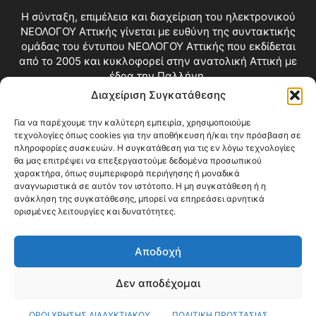
Η σύνταξη, επιμέλεια και διαχείριση του ηλεκτρονικού
ΝΕΟΛΟΓΟΥ Αττικής γίνεται με ευθύνη της συντακτικής
ομάδας του έντυπου ΝΕΟΛΟΓΟΥ Αττικής που εκδίδεται
από το 2005 και κυκλοφορεί στην ανατολική Αττική με
έδρα την Παλλήνη.
Διαχείριση Συγκατάθεσης
Επικοινωνία:
info@neologosattikis.gr
Για να παρέχουμε την καλύτερη εμπειρία, χρησιμοποιούμε
τεχνολογίες όπως cookies για την αποθήκευση ή/και την πρόσβαση σε
ΑΚΟΛΟΥΘΗΣΕ ΜΑΣ
πληροφορίες συσκευών. Η συγκατάθεση για τις εν λόγω τεχνολογίες
θα μας επιτρέψει να επεξεργαστούμε δεδομένα προσωπικού
χαρακτήρα, όπως συμπεριφορά περιήγησης ή μοναδικά
αναγνωριστικά σε αυτόν τον ιστότοπο. Η μη συγκατάθεση ή η
ανάκληση της συγκατάθεσης, μπορεί να επηρεάσει αρνητικά
ορισμένες λειτουργίες και δυνατότητες.
Αποδοχή
Δεν αποδέχομαι
Blog
Videos
Όροι Χρήσης
Επικοινωνία
ΟΡΟΙ ΧΡΗΣΗΣ ΔΙΑΔΥΚΤΙΑΚΟΥ
ΠΟΛΙΤΙΚΗ ΠΡΟΣΤΑΣΙΑΣ