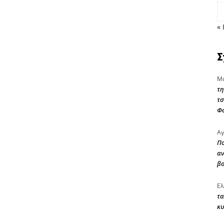
« 
Σ
Μα
τη
τσ
Φ
Αγ
Πο
αν
β
Ελ
τα
κυ