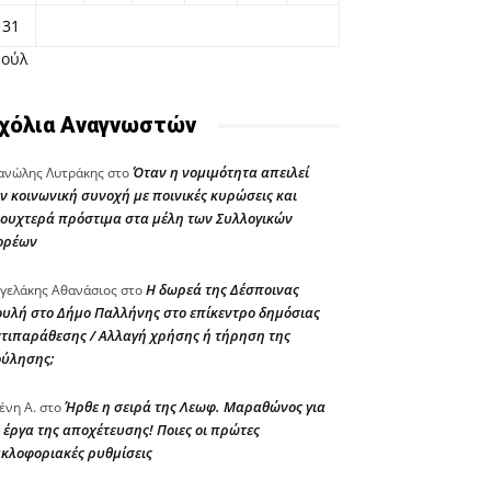
31
Ιούλ
χόλια Αναγνωστών
Όταν η νομιμότητα απειλεί
νώλης Λυτράκης
στο
ν κοινωνική συνοχή με ποινικές κυρώσεις και
ουχτερά πρόστιμα στα μέλη των Συλλογικών
ορέων
Η δωρεά της Δέσποινας
γελάκης Αθανάσιος
στο
υλή στο Δήμο Παλλήνης στο επίκεντρο δημόσιας
τιπαράθεσης / Αλλαγή χρήσης ή τήρηση της
ούλησης;
Ήρθε η σειρά της Λεωφ. Μαραθώνος για
ένη Α.
στο
 έργα της αποχέτευσης! Ποιες οι πρώτες
κλοφοριακές ρυθμίσεις