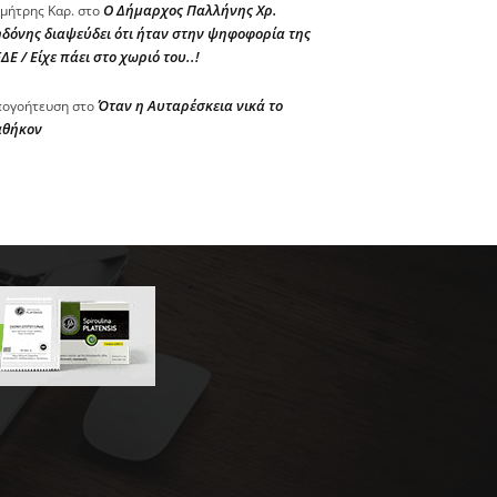
Ο Δήμαρχος Παλλήνης Χρ.
μήτρης Καρ.
στο
δόνης διαψεύδει ότι ήταν στην ψηφοφορία της
ΔΕ / Είχε πάει στο χωριό του..!
Όταν η Αυταρέσκεια νικά το
ογοήτευση
στο
αθήκον