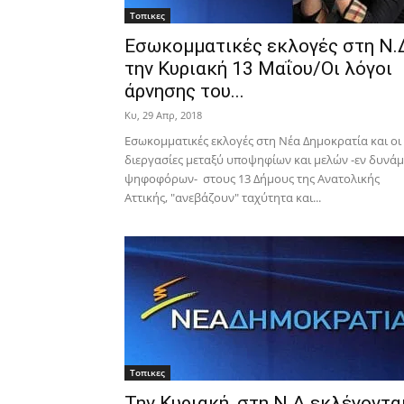
Τοπικες
Εσωκομματικές εκλογές στη Ν.
την Κυριακή 13 Μαΐου/Οι λόγοι
άρνησης του...
Κυ, 29 Απρ, 2018
Εσωκομματικές εκλογές στη Νέα Δημοκρατία και οι
διεργασίες μεταξύ υποψηφίων και μελών -εν δυνάμ
ψηφοφόρων- στους 13 Δήμους της Ανατολικής
Αττικής, "ανεβάζουν" ταχύτητα και...
Τοπικες
Την Κυριακή, στη Ν.Δ εκλέγοντα