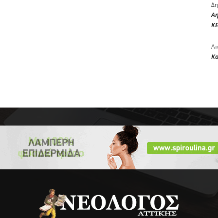
Δη
Αη
ΚΕ
Απ
Κ