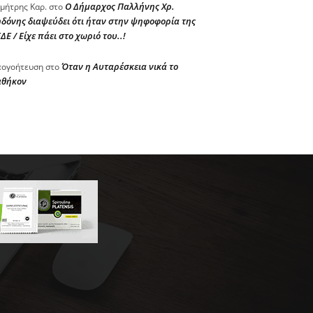
Ο Δήμαρχος Παλλήνης Χρ.
μήτρης Καρ.
στο
δόνης διαψεύδει ότι ήταν στην ψηφοφορία της
ΔΕ / Είχε πάει στο χωριό του..!
Όταν η Αυταρέσκεια νικά το
ογοήτευση
στο
αθήκον