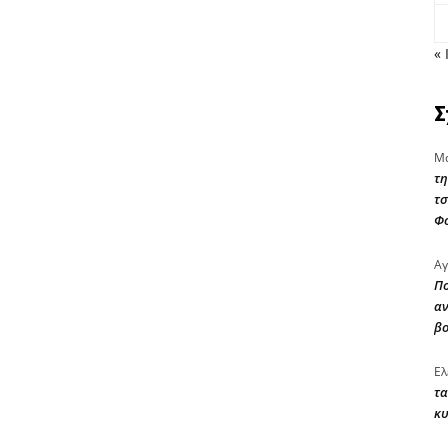
« 
Σ
Μα
τη
τσ
Φ
Αγ
Πο
αν
β
Ελ
τα
κυ