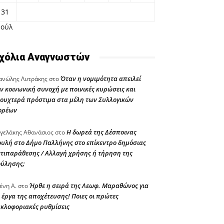
31
Ιούλ
χόλια Αναγνωστών
Όταν η νομιμότητα απειλεί
νώλης Λυτράκης
στο
ν κοινωνική συνοχή με ποινικές κυρώσεις και
ουχτερά πρόστιμα στα μέλη των Συλλογικών
ορέων
Η δωρεά της Δέσποινας
γελάκης Αθανάσιος
στο
υλή στο Δήμο Παλλήνης στο επίκεντρο δημόσιας
τιπαράθεσης / Αλλαγή χρήσης ή τήρηση της
ούλησης;
Ήρθε η σειρά της Λεωφ. Μαραθώνος για
ένη Α.
στο
 έργα της αποχέτευσης! Ποιες οι πρώτες
κλοφοριακές ρυθμίσεις