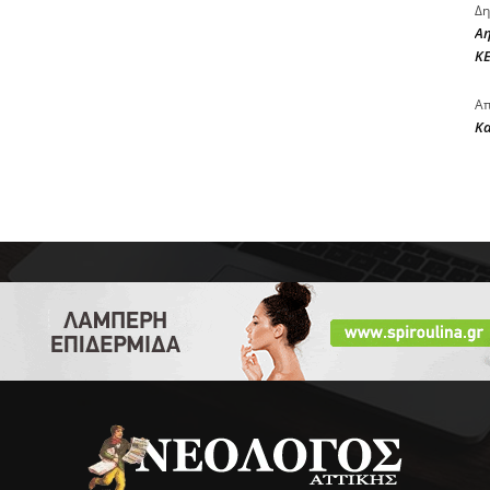
Δη
Αη
ΚΕ
Απ
Κ