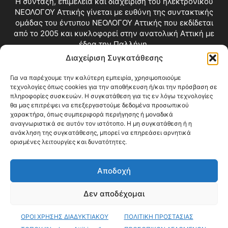
Η σύνταξη, επιμέλεια και διαχείριση του ηλεκτρονικού
ΝΕΟΛΟΓΟΥ Αττικής γίνεται με ευθύνη της συντακτικής
ομάδας του έντυπου ΝΕΟΛΟΓΟΥ Αττικής που εκδίδεται
από το 2005 και κυκλοφορεί στην ανατολική Αττική με
έδρα την Παλλήνη.
Διαχείριση Συγκατάθεσης
Επικοινωνία:
info@neologosattikis.gr
Για να παρέχουμε την καλύτερη εμπειρία, χρησιμοποιούμε
τεχνολογίες όπως cookies για την αποθήκευση ή/και την πρόσβαση σε
ΑΚΟΛΟΥΘΗΣΕ ΜΑΣ
πληροφορίες συσκευών. Η συγκατάθεση για τις εν λόγω τεχνολογίες
θα μας επιτρέψει να επεξεργαστούμε δεδομένα προσωπικού
χαρακτήρα, όπως συμπεριφορά περιήγησης ή μοναδικά
αναγνωριστικά σε αυτόν τον ιστότοπο. Η μη συγκατάθεση ή η
ανάκληση της συγκατάθεσης, μπορεί να επηρεάσει αρνητικά
ορισμένες λειτουργίες και δυνατότητες.
Αποδοχή
Δεν αποδέχομαι
Blog
Videos
Όροι Χρήσης
Επικοινωνία
ΟΡΟΙ ΧΡΗΣΗΣ ΔΙΑΔΥΚΤΙΑΚΟΥ
ΠΟΛΙΤΙΚΗ ΠΡΟΣΤΑΣΙΑΣ
© Copyright 2026 ΝΕΟΛΟΓΟΣ ΑΤΤΙΚΗΣ • All Rights Reserved •