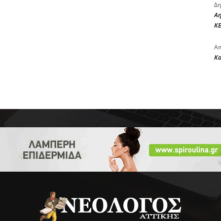
Δη
Αη
ΚΕ
Απ
Κ