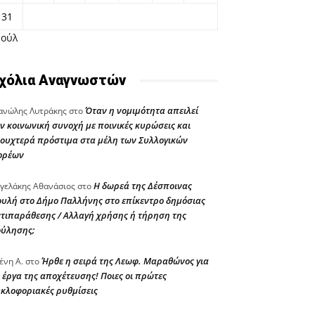
31
Ιούλ
χόλια Αναγνωστών
Όταν η νομιμότητα απειλεί
νώλης Λυτράκης
στο
ν κοινωνική συνοχή με ποινικές κυρώσεις και
ουχτερά πρόστιμα στα μέλη των Συλλογικών
ορέων
Η δωρεά της Δέσποινας
γελάκης Αθανάσιος
στο
υλή στο Δήμο Παλλήνης στο επίκεντρο δημόσιας
τιπαράθεσης / Αλλαγή χρήσης ή τήρηση της
ούλησης;
Ήρθε η σειρά της Λεωφ. Μαραθώνος για
ένη Α.
στο
 έργα της αποχέτευσης! Ποιες οι πρώτες
κλοφοριακές ρυθμίσεις