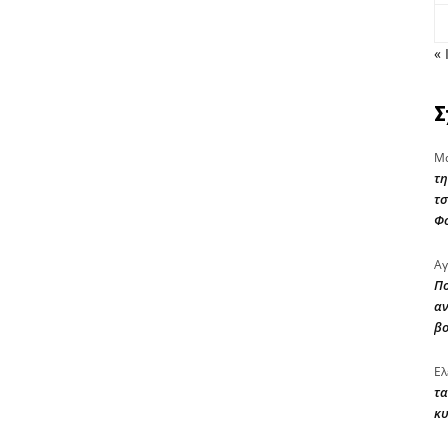
« 
Σ
Μα
τη
τσ
Φ
Αγ
Πο
αν
β
Ελ
τα
κυ