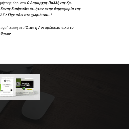
Ο Δήμαρχος Παλλήνης Χρ.
μήτρης Καρ.
στο
δόνης διαψεύδει ότι ήταν στην ψηφοφορία της
ΔΕ / Είχε πάει στο χωριό του..!
Όταν η Αυταρέσκεια νικά το
ογοήτευση
στο
αθήκον