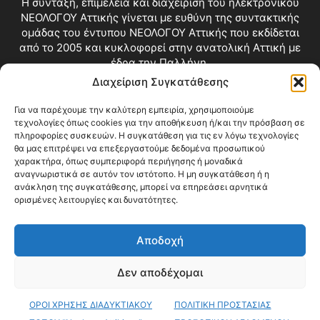
Η σύνταξη, επιμέλεια και διαχείριση του ηλεκτρονικού
ΝΕΟΛΟΓΟΥ Αττικής γίνεται με ευθύνη της συντακτικής
ομάδας του έντυπου ΝΕΟΛΟΓΟΥ Αττικής που εκδίδεται
από το 2005 και κυκλοφορεί στην ανατολική Αττική με
έδρα την Παλλήνη.
Διαχείριση Συγκατάθεσης
Επικοινωνία:
info@neologosattikis.gr
Για να παρέχουμε την καλύτερη εμπειρία, χρησιμοποιούμε
τεχνολογίες όπως cookies για την αποθήκευση ή/και την πρόσβαση σε
ΑΚΟΛΟΥΘΗΣΕ ΜΑΣ
πληροφορίες συσκευών. Η συγκατάθεση για τις εν λόγω τεχνολογίες
θα μας επιτρέψει να επεξεργαστούμε δεδομένα προσωπικού
χαρακτήρα, όπως συμπεριφορά περιήγησης ή μοναδικά
αναγνωριστικά σε αυτόν τον ιστότοπο. Η μη συγκατάθεση ή η
ανάκληση της συγκατάθεσης, μπορεί να επηρεάσει αρνητικά
ορισμένες λειτουργίες και δυνατότητες.
Αποδοχή
Δεν αποδέχομαι
Blog
Videos
Όροι Χρήσης
Επικοινωνία
ΟΡΟΙ ΧΡΗΣΗΣ ΔΙΑΔΥΚΤΙΑΚΟΥ
ΠΟΛΙΤΙΚΗ ΠΡΟΣΤΑΣΙΑΣ
© Copyright 2026 ΝΕΟΛΟΓΟΣ ΑΤΤΙΚΗΣ • All Rights Reserved •