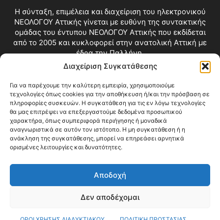
Η σύνταξη, επιμέλεια και διαχείριση του ηλεκτρονικού
ΝΕΟΛΟΓΟΥ Αττικής γίνεται με ευθύνη της συντακτικής
ομάδας του έντυπου ΝΕΟΛΟΓΟΥ Αττικής που εκδίδεται
από το 2005 και κυκλοφορεί στην ανατολική Αττική με
έδρα την Παλλήνη.
Διαχείριση Συγκατάθεσης
Επικοινωνία:
info@neologosattikis.gr
Για να παρέχουμε την καλύτερη εμπειρία, χρησιμοποιούμε
τεχνολογίες όπως cookies για την αποθήκευση ή/και την πρόσβαση σε
ΑΚΟΛΟΥΘΗΣΕ ΜΑΣ
πληροφορίες συσκευών. Η συγκατάθεση για τις εν λόγω τεχνολογίες
θα μας επιτρέψει να επεξεργαστούμε δεδομένα προσωπικού
χαρακτήρα, όπως συμπεριφορά περιήγησης ή μοναδικά
αναγνωριστικά σε αυτόν τον ιστότοπο. Η μη συγκατάθεση ή η
ανάκληση της συγκατάθεσης, μπορεί να επηρεάσει αρνητικά
ορισμένες λειτουργίες και δυνατότητες.
Αποδοχή
Δεν αποδέχομαι
Blog
Videos
Όροι Χρήσης
Επικοινωνία
ΟΡΟΙ ΧΡΗΣΗΣ ΔΙΑΔΥΚΤΙΑΚΟΥ
ΠΟΛΙΤΙΚΗ ΠΡΟΣΤΑΣΙΑΣ