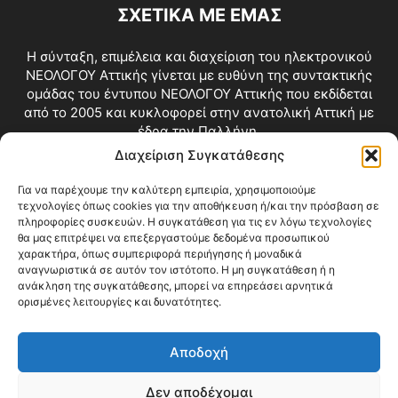
ΣΧΕΤΙΚΑ ΜΕ ΕΜΑΣ
Η σύνταξη, επιμέλεια και διαχείριση του ηλεκτρονικού
ΝΕΟΛΟΓΟΥ Αττικής γίνεται με ευθύνη της συντακτικής
ομάδας του έντυπου ΝΕΟΛΟΓΟΥ Αττικής που εκδίδεται
από το 2005 και κυκλοφορεί στην ανατολική Αττική με
έδρα την Παλλήνη.
Διαχείριση Συγκατάθεσης
Επικοινωνία:
info@neologosattikis.gr
Για να παρέχουμε την καλύτερη εμπειρία, χρησιμοποιούμε
τεχνολογίες όπως cookies για την αποθήκευση ή/και την πρόσβαση σε
ΑΚΟΛΟΥΘΗΣΕ ΜΑΣ
πληροφορίες συσκευών. Η συγκατάθεση για τις εν λόγω τεχνολογίες
θα μας επιτρέψει να επεξεργαστούμε δεδομένα προσωπικού
χαρακτήρα, όπως συμπεριφορά περιήγησης ή μοναδικά
αναγνωριστικά σε αυτόν τον ιστότοπο. Η μη συγκατάθεση ή η
ανάκληση της συγκατάθεσης, μπορεί να επηρεάσει αρνητικά
ορισμένες λειτουργίες και δυνατότητες.
Αποδοχή
Δεν αποδέχομαι
Blog
Videos
Όροι Χρήσης
Επικοινωνία