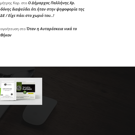
Ο Δήμαρχος Παλλήνης Χρ.
μήτρης Καρ.
στο
δόνης διαψεύδει ότι ήταν στην ψηφοφορία της
ΔΕ / Είχε πάει στο χωριό του..!
Όταν η Αυταρέσκεια νικά το
ογοήτευση
στο
αθήκον