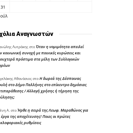
31
Ιούλ
χόλια Αναγνωστών
Όταν η νομιμότητα απειλεί
νώλης Λυτράκης
στο
ν κοινωνική συνοχή με ποινικές κυρώσεις και
ουχτερά πρόστιμα στα μέλη των Συλλογικών
ορέων
Η δωρεά της Δέσποινας
γελάκης Αθανάσιος
στο
υλή στο Δήμο Παλλήνης στο επίκεντρο δημόσιας
τιπαράθεσης / Αλλαγή χρήσης ή τήρηση της
ούλησης;
Ήρθε η σειρά της Λεωφ. Μαραθώνος για
ένη Α.
στο
 έργα της αποχέτευσης! Ποιες οι πρώτες
κλοφοριακές ρυθμίσεις