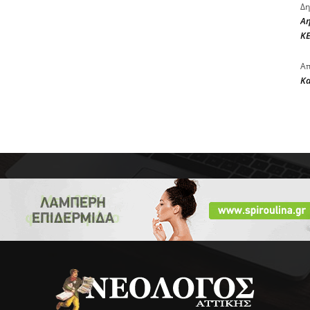
Δη
Αη
ΚΕ
Απ
Κ