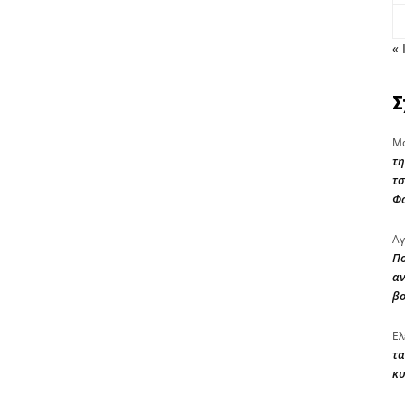
« 
Σ
Μα
τη
τσ
Φ
Αγ
Πο
αν
β
Ελ
τα
κυ